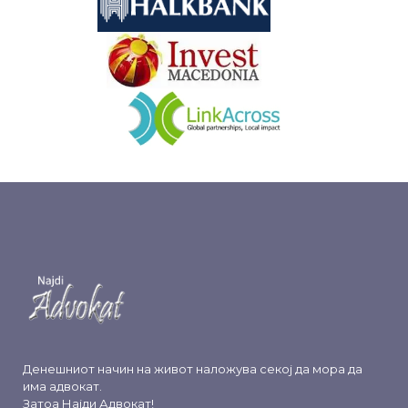
&nbsp
&nbsp
Денешниот начин на живот наложува секој да мора да
има адвокат.
Затоа
Најди Адвокат
!