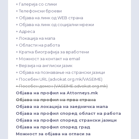
+ Галерија со слики
+ Телефонски броеви
+ Објава на линк од WEB страна
+ Објава на линк од социјални мрежи
+ Адреса
+ Локација на мапа
+ Области на работа
+ Кратка биографија за вработени
+ Можност за контакт на email
+ Верзија на англиски јазик
+ Објава на познавање на странски јазици
+ Посебен URL (advokat.org.mk/VASEIME)
+ Посебен домен (VASEIME.advokat.org.mk)
Објава на профил на Attorneys.mk
Објава на профил на прва страна
Објава на локација на заедничка мапа
Објава на профил според област на работа
Објава на профил според странски јазици
Објава на профил според град
Можност за објава на огласи за