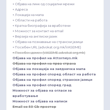
+ Објава на линк од социјални мрежи
+ Адреса
+ Локација на мапа
+ Области на работа
+ Кратка биографија за вработени
+ Можност за контакт на email
+ Верзија на англиски јазик
+ Објава на познавање на странски јазици
+ Посебен URL (advokat.org.mk/VASEIME)
+ Посебен домен (VASEIME.advokat.org.mk)
Објава на профил на Attorneys.mk
Објава на профил на прва страна
Објава на локација на заедничка мапа
Објава на профил според област на работа
Објава на профил според странски јазици
Објава на профил според град
Можност за објава на огласи за
вработување
Можност за објава на написи
Email со 50 Gb простор