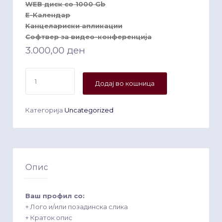
WEB диск со 1000 Gb
E-Kалендар
Kанцелариски апликации
Софтвер за видео-конференција
3.000,00
ден
Gold
Додај во кошница
количина
Категорија
Uncategorized
Опис
Ваш профил со:
+ Лого и/или позадинска слика
+ Краток опис