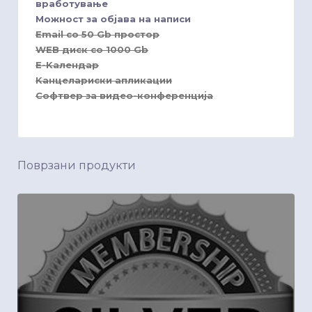
вработување
Можност за објава на написи
Email со 50 Gb простор
WEB диск со 1000 Gb
E-Kалендар
Kанцелариски апликации
Софтвер за видео-конференција
Поврзани продукти