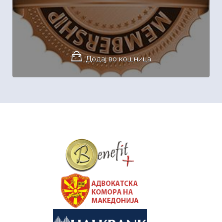
Додај во кошница
&nbsp
&nbsp