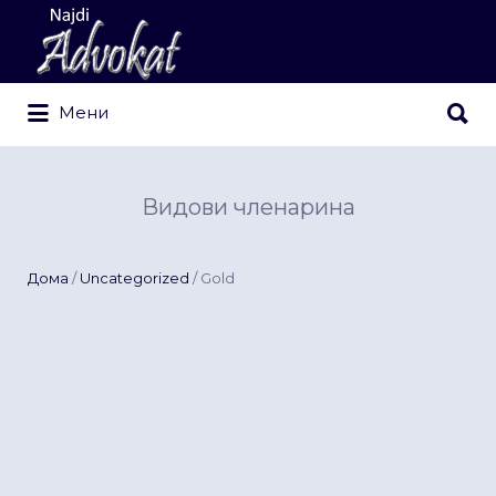
Search
for:
Search
Мени
for:
Видови членарина
Дома
/
Uncategorized
/ Gold