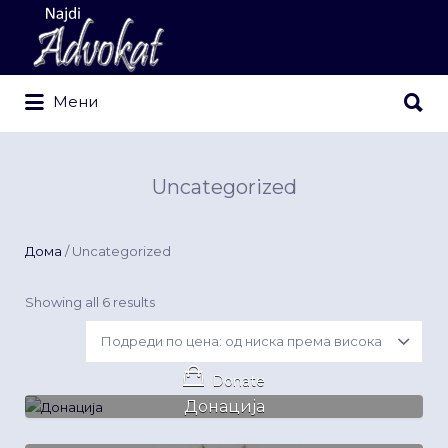
Search
for:
Search
Мени
for:
Uncategorized
Дома
/ Uncategorized
Sorted
Showing all 6 results
by
price:
low
to
Donate
high
Донација