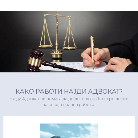
КАКО РАБОТИ НАЈДИ АДВОКАТ?
Најди Адвокат ви помага да дојдете до најбрзо решение
за секоја правна работа.