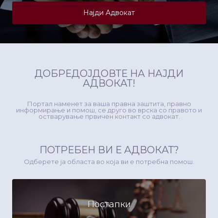
Најди Адвокат
ДОБРЕДОЈДОВТЕ НА НАЈДИ
АДВОКАТ!
Портал наменет за ваша правна заштита, правно
информирање и помош, се друго во врска со правото и
остварување првичен контакт со адвокат.
ПОТРЕБЕН ВИ Е АДВОКАТ?
Одберете ја областа во која ви е потребна помош.
Постапки