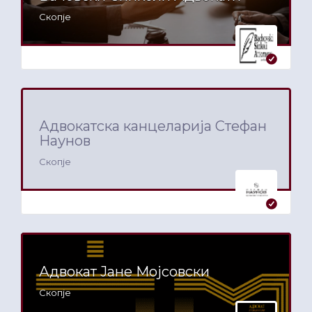
Скопје
Адвокатска канцеларија Стефан
Наунов
Скопје
Адвокат Јане Мојсовски
Скопје