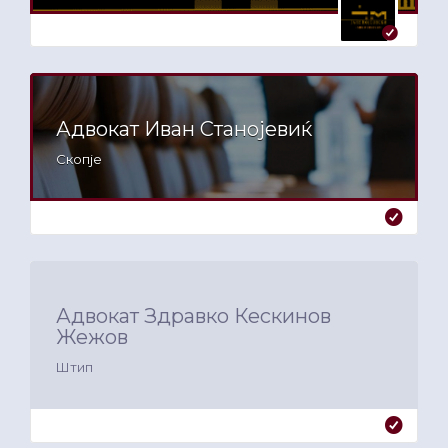
Адвокат Иван Станојевиќ
Скопје
Адвокат Здравко Кескинов
Жежов
Штип