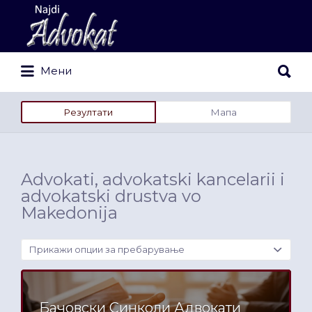
Search
for:
Search
Мени
for:
Резултати
Мапа
Advokati, advokatski kancelarii i
advokatski drustva vo
Makedonija
Прикажи опции за пребарување
Бачовски Синколи Адвокати