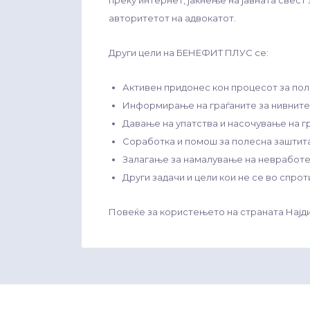
преку интернет, јакнење на јавната свес
авторитетот на адвокатот.
Други цели на БЕНЕФИТ ПЛУС се:
Активен придонес кон процесот за по
Информирање на граѓаните за нивните 
Давање на упатства и насочување на г
Соработка и помош за полесна заштита 
Залагање за намалување на невработе
Други задачи и цели кои не се во спрот
Повеќе за користењето на страната Најд