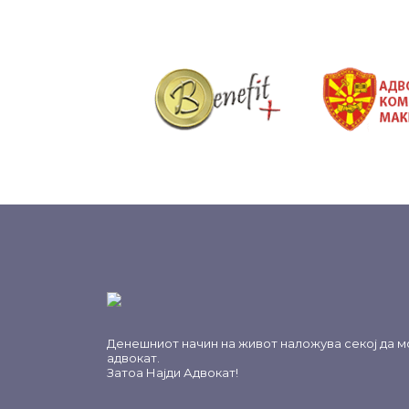
&nbsp
Денешниот начин на живот наложува секој да м
адвокат.
Затоа
Најди Адвокат
!