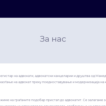
За нас
егистар на адвокати, адвокатски канцеларии и друштва од Макед
 наоѓање на адвокат преку поедноставување и модернизација на 
ожиме на граѓаните подобар пристап до адвокатит. Се залагаме