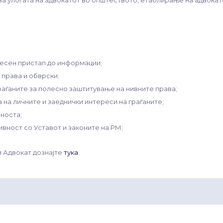
т за улогата на адвокатот во општеството, етаблирање на адвока
лесен пристап до информации;
права и обврски;
раѓаните за полесно заштитување на нивните права;
на личните и заеднички интереси на граѓаните;
носта;
ивност со Уставот и законите на РМ;
и Адвокат дознајте
тука
.