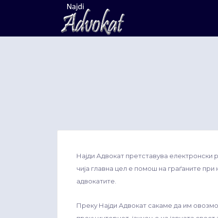
Search
for:
Најди Адвокат претставува електронски р
чија главна цел е помош на граѓаните при
адвокатите.
Преку Најди Адвокат сакаме да им овозм