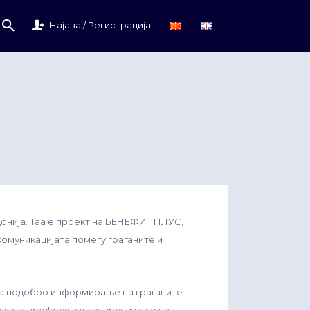
Најава / Регистрација
онија. Таа е проект на БЕНЕФИТ ПЛУС,
комуникацијата помеѓу граѓаните и
 за подобро информирање на граѓаните