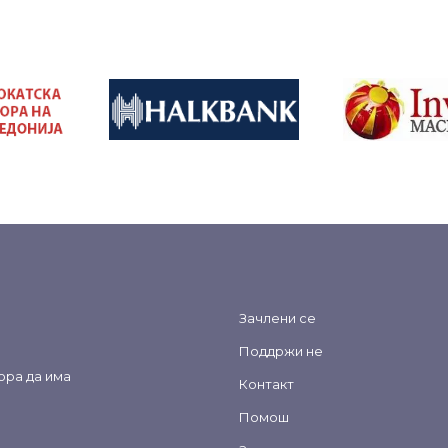
&nbsp
&nbsp
Зачлени се
Поддржи не
ора да има
Контакт
Помош