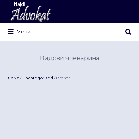
Search
for:
Search
Мени
for:
Видови членарина
Дома
/
Uncategorized
/ Bronze