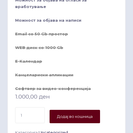
вработување
Можност за објава на написи
Email со 50 Gb простор
WEB диск со 1000 Gb
E-Kалендар
Kанцелариски апликации
Софтвер за видео-конференција
1.000,00
ден
Bronze
Додај во кошница
количина
Категорија
Uncategorized