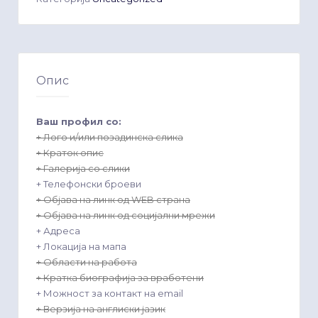
Опис
Ваш профил со:
+ Лого и/или позадинска слика
+ Краток опис
+ Галерија со слики
+ Телефонски броеви
+ Објава на линк од WEB страна
+ Објава на линк од социјални мрежи
+ Адреса
+ Локација на мапа
+ Области на работа
+ Кратка биографија за вработени
+ Можност за контакт на email
+ Верзија на англиски јазик