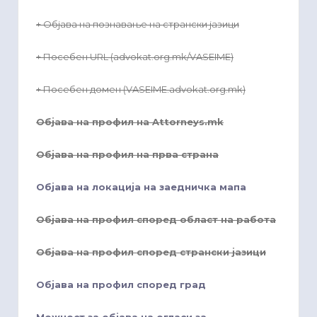
+ Објава на познавање на странски јазици
+ Посебен URL (advokat.org.mk/VASEIME)
+ Посебен домен (VASEIME.advokat.org.mk)
Објава на профил на Attorneys.mk
Објава на профил на прва страна
Објава на локација на заедничка мапа
Објава на профил според област на работа
Објава на профил според странски јазици
Објава на профил според град
Можност за објава на огласи за