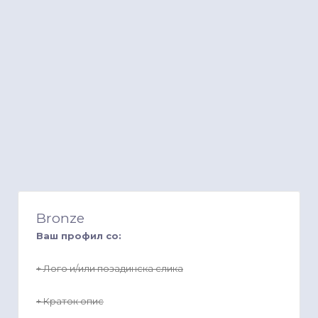
Bronze
Ваш профил со:
+ Лого и/или позадинска слика
+ Краток опис