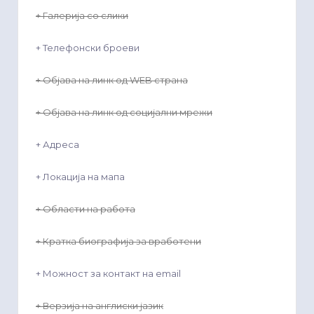
+ Галерија со слики
+ Телефонски броеви
+ Објава на линк од WEB страна
+ Објава на линк од социјални мрежи
+ Адреса
+ Локација на мапа
+ Области на работа
+ Кратка биографија за вработени
+ Можност за контакт на email
+ Верзија на англиски јазик