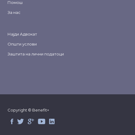
Помош
За нас
Најди Адвокат
Општи услови
Заштита на лични податоци
Copyright © Benefit+