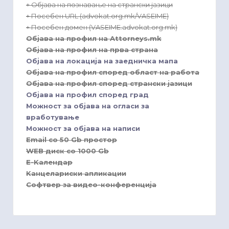
+ Објава на познавање на странски јазици
+ Посебен URL (advokat.org.mk/VASEIME)
+ Посебен домен (VASEIME.advokat.org.mk)
Објава на профил на Attorneys.mk
Објава на профил на прва страна
Објава на локација на заедничка мапа
Објава на профил според област на работа
Објава на профил според странски јазици
Објава на профил според град
Можност за објава на огласи за
вработување
Можност за објава на написи
Email со 50 Gb простор
WEB диск со 1000 Gb
E-Kалендар
Kанцелариски апликации
Софтвер за видео-конференција