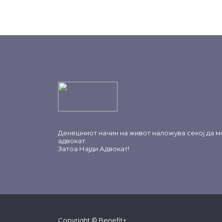
Денешниот начин на живот наложува секој да м
адвокат.
Затоа
Најди Адвокат
!
Copyright © Benefit+