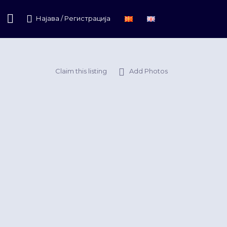
Најава / Регистрација
Claim this listing
Add Photos