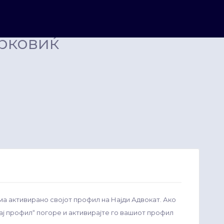
рковиќ
ма активирано својот профил на Најди Адвокат. Ако
рај профил“ погоре и активирајте го вашиот профил