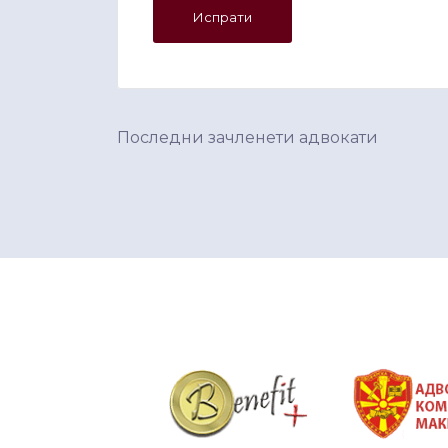
Последни зачленети адвокати
&nbsp