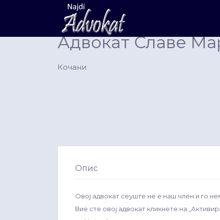
Search
for:
Адвокат Славе Ма
Кочани
Опис
Овој адвокат сеуште не е наш член и го не
Вие сте овој адвокат кликнете на „Активи