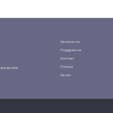
Зачлени се
Поддржи не
Контакт
Помош
ора да има
За нас