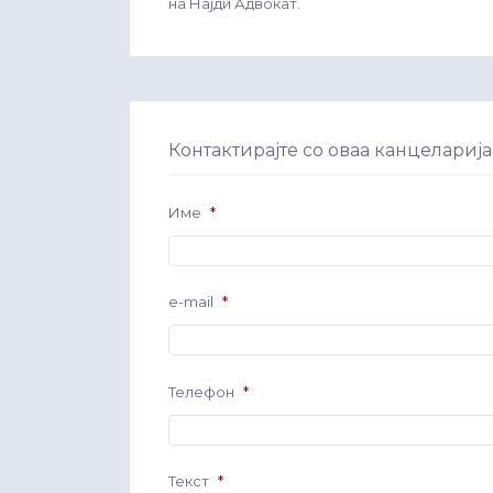
на Најди Адвокат.
Контактирајте со оваа канцеларија
Име
*
e-mail
*
Телефон
*
Текст
*