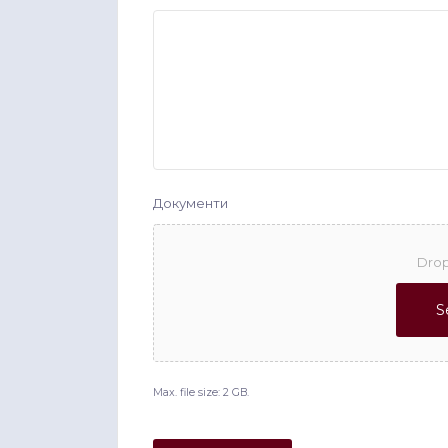
Документи
Drop
S
Max. file size: 2 GB.