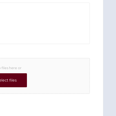
 files here or
elect files