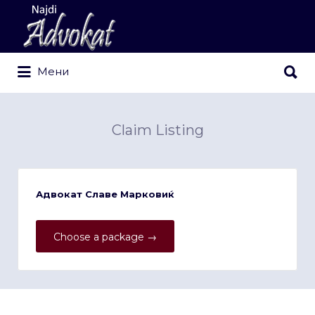
Search
for:
Search
Мени
for:
Claim Listing
Адвокат Славе Марковиќ