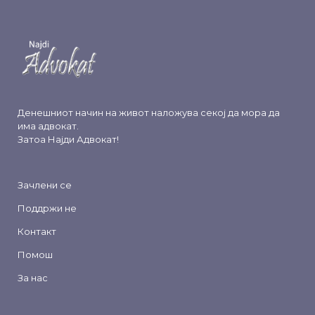
Денешниот начин на живот наложува секој да мора да
има адвокат.
Затоа
Најди Адвокат
!
Зачлени се
Поддржи не
Контакт
Помош
За нас