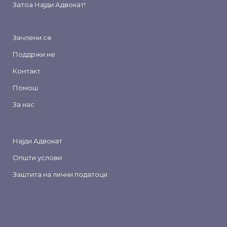
Затоа
Најди Адвокат
!
Зачлени се
Поддржи не
Контакт
Помош
За нас
Најди Адвокат
Општи услови
Заштита на лични податоци