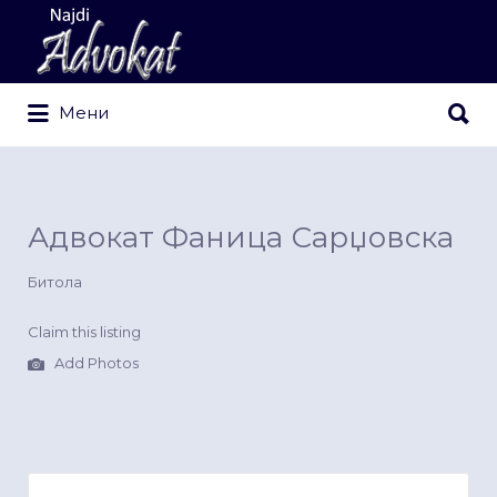
Search
for:
Search
Мени
for:
Адвокат Фаница Сарџовска
Битола
Claim this listing
Add Photos