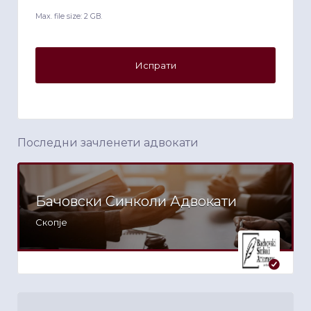
Max. file size: 2 GB.
Последни зачленети адвокати
Бачовски Синколи Адвокати
Скопје