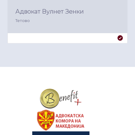
Адвокат Вулнет Зенки
Тетово
&nbsp
&nbsp