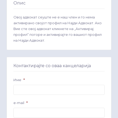
Опис
Овој адвокат сеуште не е наш член и го нема
активирано својот профил на Најди Адвокат. Ако
Вие сте овој адвокат кликнете на „Активирај
профил“ погоре и активирајте го вашиот профил
на Најди Адвокат.
Контактирајте со оваа канцеларија
Име
*
e-mail
*