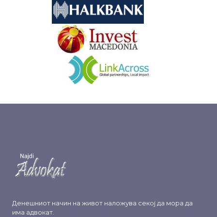
&nbsp
&nbsp
Денешниот начин на живот наложува секој да мора да
има адвокат.