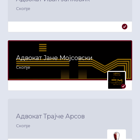
Скопје
Адвокат Јане Мојсовски
Скопје
Адвокат Трајче Арсов
Скопје