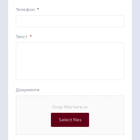
Телефон
*
Текст
*
Документи
Drop files here or
Select files