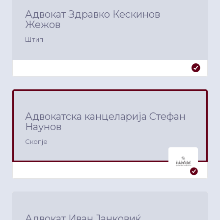
Адвокат Здравко Кескинов
Жежов
Штип
Адвокатска канцеларија Стефан
Наунов
Скопје
Адвокат Иван Јанковиќ