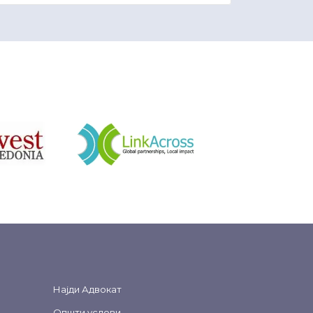
&nbsp
Најди Адвокат
Општи услови