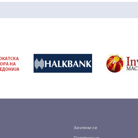
&nbsp
&nbsp
Зачлени се
Поддржи не