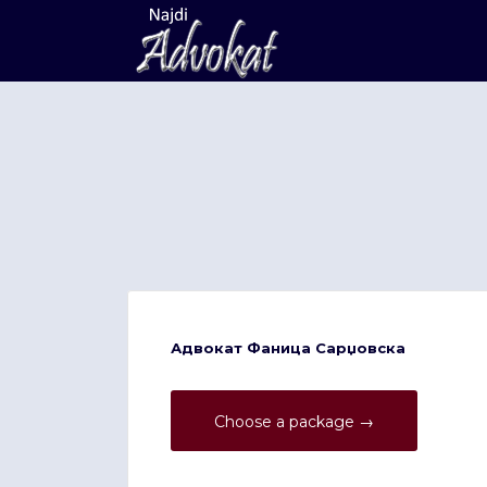
Search
for:
Адвокат Фаница Сарџовска