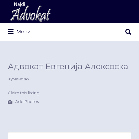
Search
for:
Search
Мени
for:
Адвокат Евгенија Алексоска
Куманово
Claim this listing
Add Photos