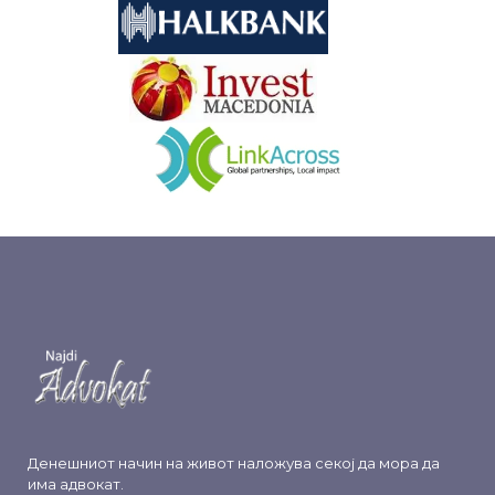
&nbsp
&nbsp
Денешниот начин на живот наложува секој да мора да
има адвокат.