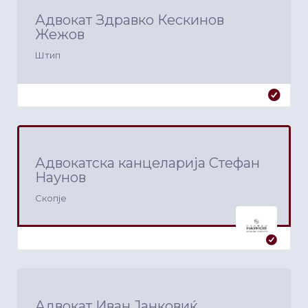
Адвокат Здравко Кескинов
Жежов
Штип
Адвокатска канцеларија Стефан
Наунов
Скопје
Адвокат Иван Јанковиќ