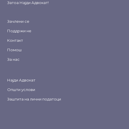
Затоа
Најди Адвокат
!
Зачлени се
Поддржи не
Контакт
Помош
За нас
Најди Адвокат
Општи услови
Заштита на лични податоци