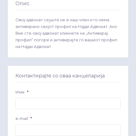
Опис
Овој адвокат сеуште не е наш член и го нема
активирано својот профил на Најди Адвокат. Ако
Вие сте овој адвокат кликнете на „Активирај
профил“ погоре и активирајте го вашиот профил
на Најди Адвокат.
Контактирајте со оваа канцеларија
Име
*
e-mail
*