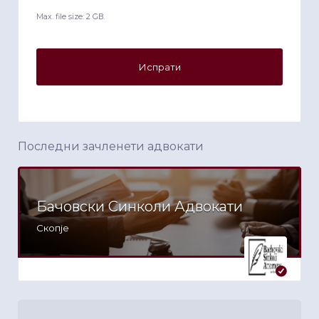
Max. file size: 2 GB.
Последни зачленети адвокати
Бачовски Синколи Адвокати
Скопје