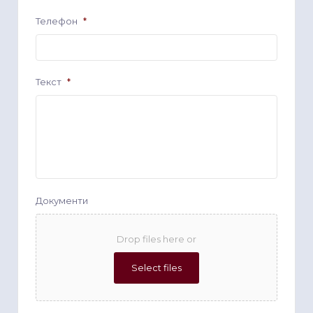
Телефон
*
Текст
*
Документи
Drop files here or
Select files