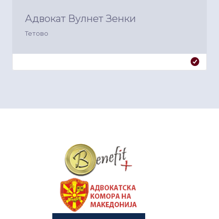
Адвокат Вулнет Зенки
Тетово
&nbsp
&nbsp