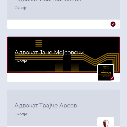
Скопје
Адвокат Јане Мојсовски
Скопје
Адвокат Трајче Арсов
Скопје