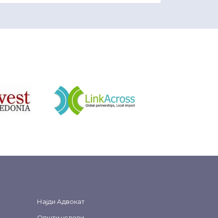
&nbsp
Најди Адвокат
Општи услови