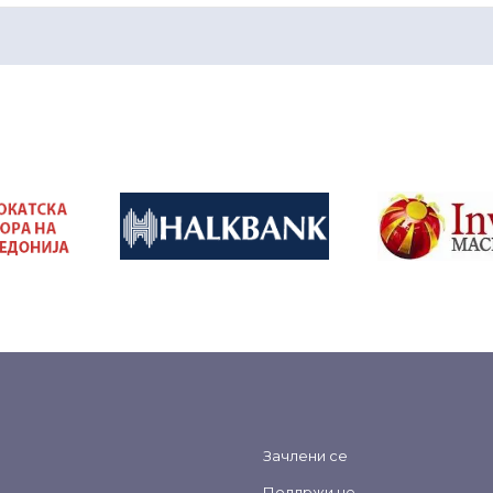
&nbsp
&nbsp
Зачлени се
Поддржи не