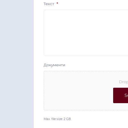
Текст
*
Документи
Drop
S
Max. file size: 2 GB.