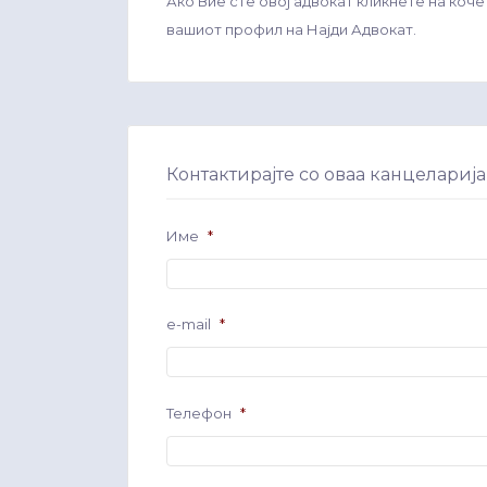
Ако Вие сте овој адвокат кликнете на коче
вашиот профил на Најди Адвокат.
Контактирајте со оваа канцеларија
Име
*
e-mail
*
Телефон
*