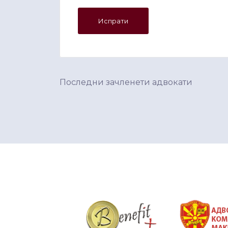
Последни зачленети адвокати
&nbsp