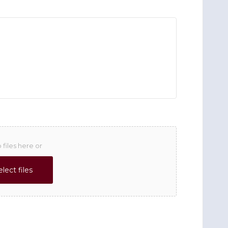
 files here or
elect files