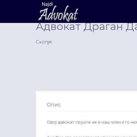
Search
for:
Адвокат Драган Д
Скопје
Опис
Овој адвокат сеуште не е наш член и го не