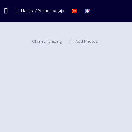
Најава / Регистрација
Claim this listing
Add Photos