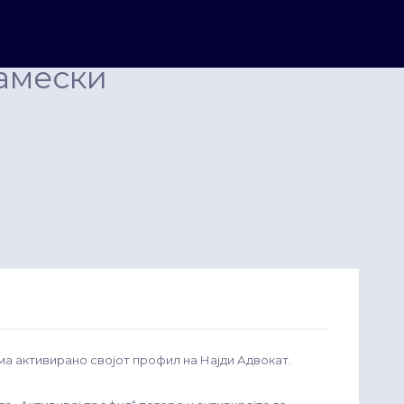
амески
ма активирано својот профил на Најди Адвокат.