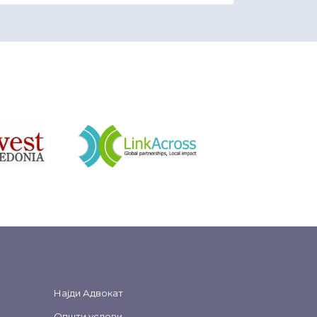
&nbsp
Најди Адвокат
Општи услови