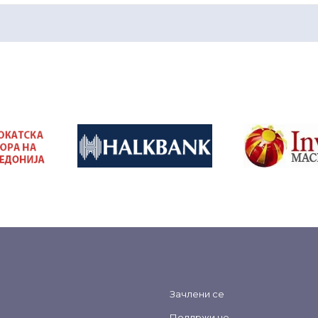
&nbsp
&nbsp
Зачлени се
Поддржи не