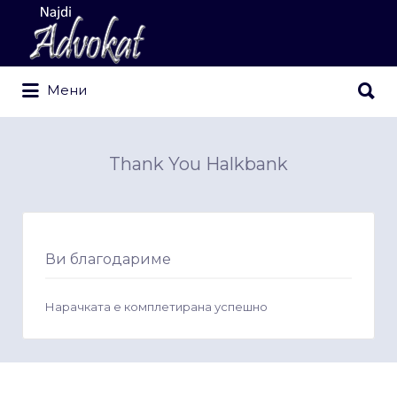
Search
for:
Search
Мени
for:
Thank You Halkbank
Ви благодариме
Нарачката е комплетирана успешно