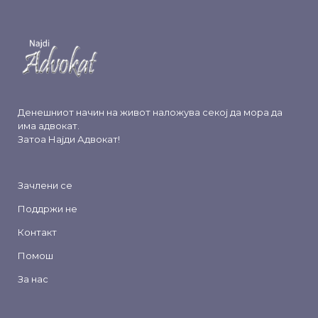
Денешниот начин на живот наложува секој да мора да
има адвокат.
Затоа
Најди Адвокат
!
Зачлени се
Поддржи не
Контакт
Помош
За нас