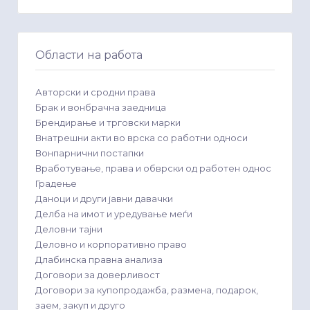
Области на работа
Авторски и сродни права
Брак и вонбрачна заедница
Брендирање и трговски марки
Внатрешни акти во врска со работни односи
Вонпарнични постапки
Вработување, права и обврски од работен однос
Градење
Даноци и други јавни давачки
Делба на имот и уредување меѓи
Деловни тајни
Деловно и корпоративно право
Длабинска правна анализа
Договори за доверливост
Договори за купопродажба, размена, подарок,
заем, закуп и друго