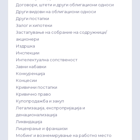
Договори, штети и други облигациони односи
Други видови на облигациони односи
Други постапки
Залог и хипотеки
Застапување на собрание на содружници/
акционери
Издршка
Инспекции
Интелектуална сопственост
Јавни набавки
Конкуренција
Концесии
Кривични постапки
Кривично право
Купопродажба и закуп
Легализација, експропријација и
денационализација
Ликвидација
Лиценрање и франшизи
Мобинг и вознемирување на работно место