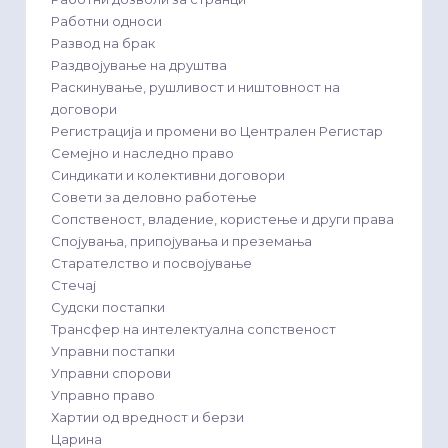
Работни односи
Развод на брак
Раздвојување на друштва
Раскинување, рушливост и ништовност на
договори
Регистрација и промени во Централен Регистар
Семејно и наследно право
Синдикати и колективни договори
Совети за деловно работење
Сопственост, владение, користење и други права
Спојувања, припојувања и преземања
Старателство и посвојување
Стечај
Судски постапки
Трансфер на интелектуална сопственост
Управни постапки
Управни спорови
Управно право
Хартии од вредност и берзи
Царина