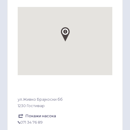
ул.Живко Брајкоски бб
1230 Гостивар
Покажи насока
071 34 76 89