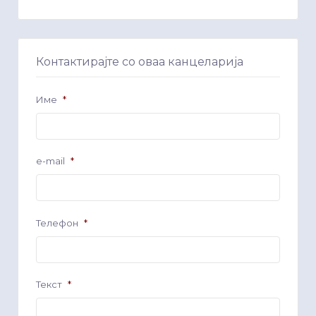
Контактирајте со оваа канцеларија
Име
*
e-mail
*
Телефон
*
Текст
*