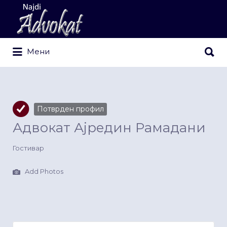
Search
for:
Search
Мени
for:
Потврден профил
Адвокат Ајредин Рамадани
Гостивар
Add Photos