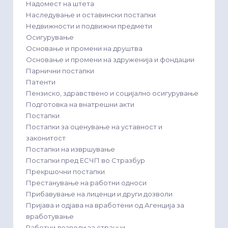
Надомест на штета
Наследување и оставински постапки
Недвижности и подвижни предмети
Осигурување
Основање и промени на друштва
Основање и промени на здруженија и фондации
Парнични постапки
Патенти
Пензиско, здравствено и социјално осигурување
Подготовка на внатрешни акти
Постапки
Постапки за оценување на уставност и
законитост
Постапки на извршување
Постапки пред ЕСЧП во Стразбур
Прекршочни постапки
Престанување на работни односи
Прибавување на лиценци и други дозволи
Пријава и одјава на вработени од Агенција за
вработување
Работни дозволи за странци