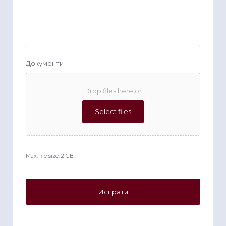
Документи
Drop files here or
Select files
Max. file size: 2 GB.