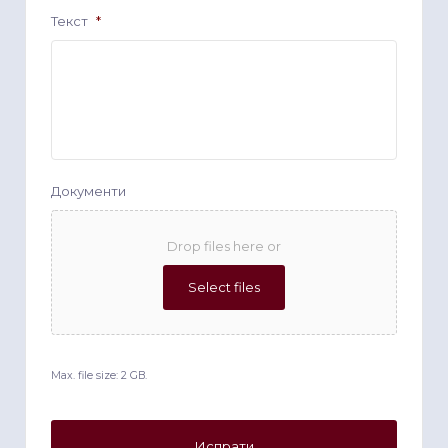
Текст
*
Документи
Drop files here or
Select files
Max. file size: 2 GB.