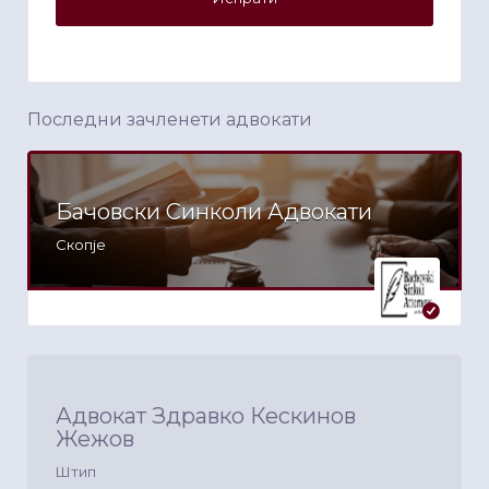
Последни зачленети адвокати
Бачовски Синколи Адвокати
Скопје
Адвокат Здравко Кескинов
Жежов
Штип