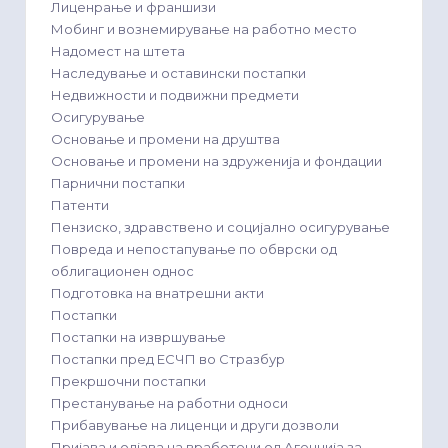
Лиценрање и франшизи
Мобинг и вознемирување на работно место
Надомест на штета
Наследување и оставински постапки
Недвижности и подвижни предмети
Осигурување
Основање и промени на друштва
Основање и промени на здруженија и фондации
Парнични постапки
Патенти
Пензиско, здравствено и социјално осигурување
Повреда и непостапување по обврски од
облигационен однос
Подготовка на внатрешни акти
Постапки
Постапки на извршување
Постапки пред ЕСЧП во Стразбур
Прекршочни постапки
Престанување на работни односи
Прибавување на лиценци и други дозволи
Пријава и одјава на вработени од Агенција за