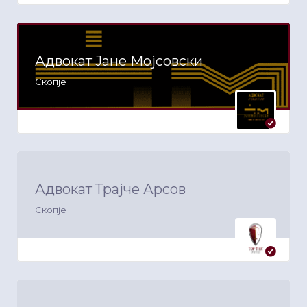
Адвокат Јане Мојсовски
Скопје
Адвокат Трајче Арсов
Скопје