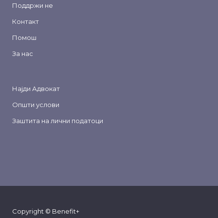
Поддржи не
Контакт
Помош
За нас
Најди Адвокат
Општи услови
Заштита на лични податоци
Copyright © Benefit+