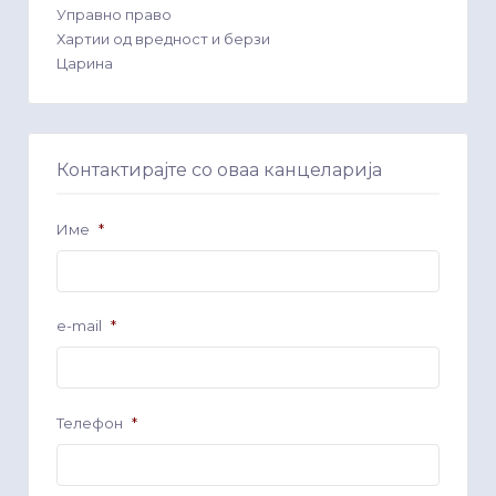
Управно право
Хартии од вредност и берзи
Царина
Контактирајте со оваа канцеларија
Име
*
e-mail
*
Телефон
*