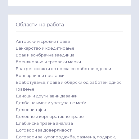
Области на работа
Авторски и сродни права
Банкарство и кредитирање
Брак и вонбрачна заедница
Брендирање и трговски марки
Внатрешни акти во врска со работни односи
Вонпарнични постапки
Вработување, права и обврски од работен однос
Градење
Даноци и други јавни давачки
Делба на имот и уредување меѓи
Деловни тајни
Деловно и корпоративно право
Длабинска правна анализа
Договори за доверливост
Договори за купопродажба, размена, подарок,