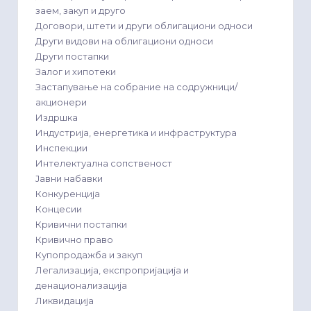
заем, закуп и друго
Договори, штети и други облигациони односи
Други видови на облигациони односи
Други постапки
Залог и хипотеки
Застапување на собрание на содружници/
акционери
Издршка
Индустрија, енергетика и инфраструктура
Инспекции
Интелектуална сопственост
Јавни набавки
Конкуренција
Концесии
Кривични постапки
Кривично право
Купопродажба и закуп
Легализација, експропријација и
денационализација
Ликвидација