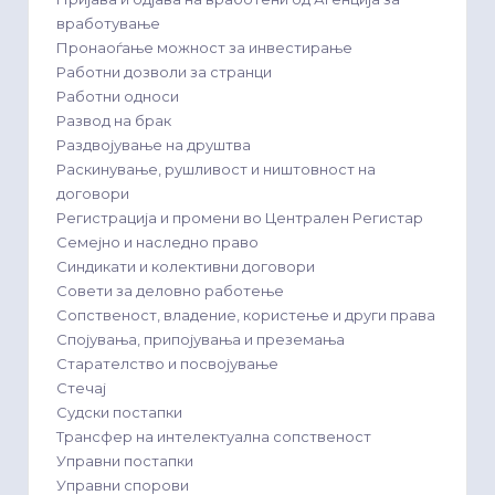
вработување
Пронаоѓање можност за инвестирање
Работни дозволи за странци
Работни односи
Развод на брак
Раздвојување на друштва
Раскинување, рушливост и ништовност на
договори
Регистрација и промени во Централен Регистар
Семејно и наследно право
Синдикати и колективни договори
Совети за деловно работење
Сопственост, владение, користење и други права
Спојувања, припојувања и преземања
Старателство и посвојување
Стечај
Судски постапки
Трансфер на интелектуална сопственост
Управни постапки
Управни спорови