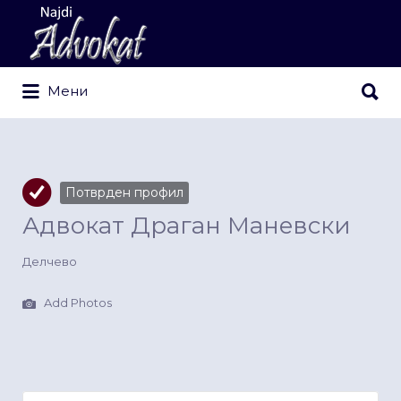
Search
for:
Search
Мени
for:
Потврден профил
Адвокат Драган Маневски
Делчево
Add Photos