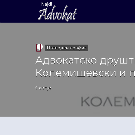
Search
for:
Потврден профил
Адвокатско друшт
Колемишевски и 
Скопје