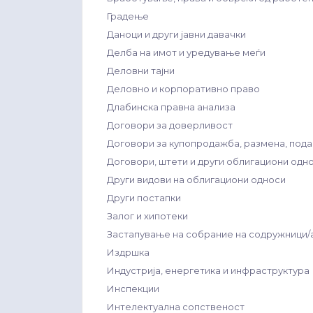
Градење
Даноци и други јавни давачки
Делба на имот и уредување меѓи
Деловни тајни
Деловно и корпоративно право
Длабинска правна анализа
Договори за доверливост
Договори за купопродажба, размена, подар
Договори, штети и други облигациони одн
Други видови на облигациони односи
Други постапки
Залог и хипотеки
Застапување на собрание на содружници
Издршка
Индустрија, енергетика и инфраструктура
Инспекции
Интелектуална сопственост