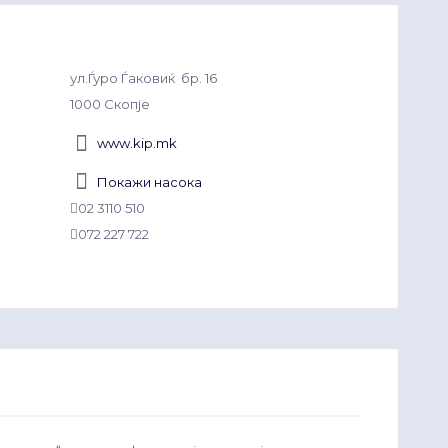
ул.Ѓуро Ѓаковиќ бр. 16
1000 Скопје
www.kip.mk
Покажи насока
02 3110 510
072 227 722