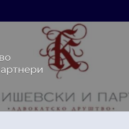
во
партнери