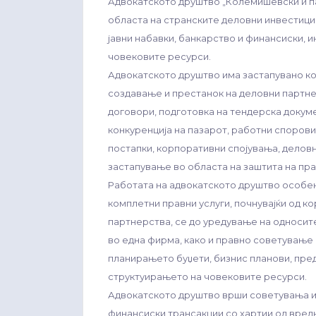
Адвокатското друштво „Колемишевски и па
областа на странските деловни инвестици
јавни набавки, банкарство и финансиски, и
човековите ресурси.
Адвокатското друштво има застапувано ком
создавање и престанок на деловни партне
договори, подготовка на тендерска докуме
конкуренција на пазарот, работни спорови
постапки, корпоративни спојувања, деловн
застапување во областа на заштита на пра
Работата на адвокатското друштво особе
комплетни правни услуги, почнувајќи од 
партнерства, се до уредување на односит
во една фирма, како и правно советување 
планирањето буџети, бизнис планови, пре
структуирањето на човековите ресурси.
Адвокатското друштво врши советувања и 
финансиски трансакции со хартии од вред