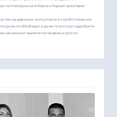
ат на Македонската берза и бараат креативни
д тим од адвокати, консултанти и соработници кои
ти да им ги обезбедат и да им ги посочат најдобрите
а им овозможат квалитетни правни услуги по