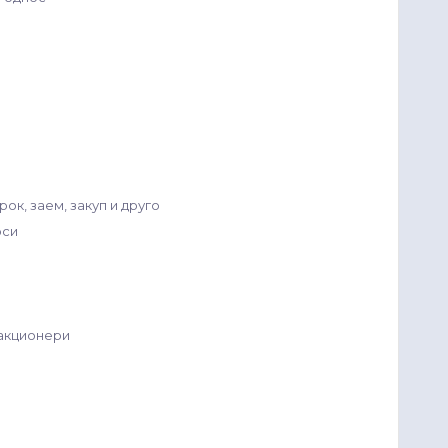
ок, заем, закуп и друго
оси
/акционери