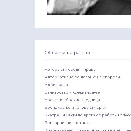
Области на работа
Авторски и сродни права
Алтернативно решавање на спорови
Арбитража
Банкарство и кредитирање
Брак и вонбрачна заедница
Брендирање и трговски марки
Внатрешни акти во врска со работни одно
Вонпарнични постапки
Вработување, права и обврски од работе