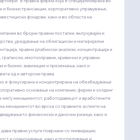
ртнери“ е правна фирма која е специјализирана во
и и бизнистрансакции, корпоративно управување,
нвестициски фондови, како и во областа на
пании во бројни правни постапки, вклучувајќи и
рства, уредување на облигациски и материјални
нтација, правни длабински анализи, концентрација и
, граѓански, имотноправни, кривични и управни
и и бизнис аквизиции и преземања, како и
вата од и авторски права.
но е фокусирана и концентрирана на обезбедување
корпоративно основање на компании, фирми и холдинг
е меѓу менаџментот, работодавецот и вработените
на менаџментот во врска со правните аспекти на
двидувањето финансиски и даночни ризици, како и
дава правни услуги поврзани со ликвидации,
ност и оданочување, како и посредување и