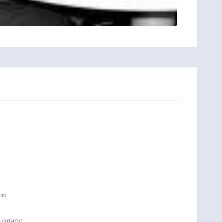
си
н однос