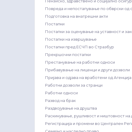
Пензиско, здравствено и социјално осигу
Повреда и непостапување по обврски од 
Подготовка на внатрешни акти
Постапки
Постапки за оценување на уставност и за
Постапки на извршување
Постапки пред ЕСЧП во Стразбур
Прекршочни постапки
Престанување на работни односи
Прибавување на лиценци и други дозволи
Пријава и одјава на вработени од Агенциј
Работни дозволи за странци
Работни односи
Развод на брак
Раздвојување на друштва
Раскинување, рушливост и ништовност на
Регистрација и промени во Централен Рег
Семејно и наследно право