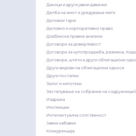
Даноци и други јавни давачки
Делба на имот и уредување меѓи
Деловни тајни
Деловно и корпоративно право
Длабинска правна анализа
Договори за доверливост
Договори за купопродажба, размена, подар
Договори, штети и други облигациони одн
Други видови на облигациони односи
Други постапки
Залог и хипотеки
Застапување на собрание на содружници
Издршка
Инспекции
Интелектуална сопственост
Јавни набавки
Конкуренција