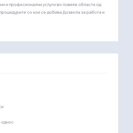
ни и професионални услуги во повеќе области од
 процедурите со кои се добива Дозвола за работа и
си
н однос