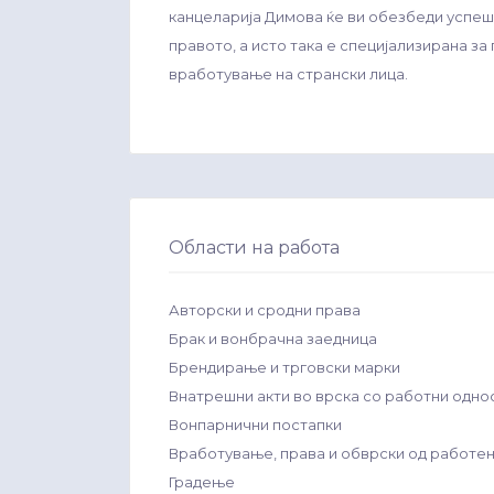
канцеларија Димова ќе ви обезбеди успеш
правото, а исто така е специјализирана за
вработување на странски лица.
Области на работа
Авторски и сродни права
Брак и вонбрачна заедница
Брендирање и трговски марки
Внатрешни акти во врска со работни одно
Вонпарнични постапки
Вработување, права и обврски од работе
Градење