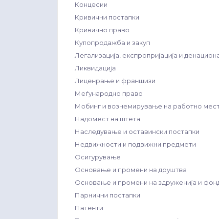
Концесии
Кривични постапки
Кривично право
Купопродажба и закуп
Легализација, експропријација и денацион
Ликвидација
Лиценрање и франшизи
Меѓународно право
Мобинг и вознемирување на работно мес
Надомест на штета
Наследување и оставински постапки
Недвижности и подвижни предмети
Осигурување
Основање и промени на друштва
Основање и промени на здруженија и фон
Парнични постапки
Патенти