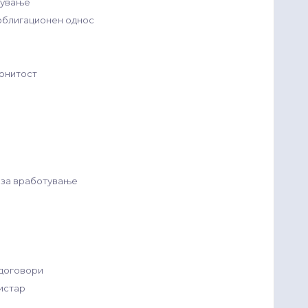
рување
облигационен однос
конитост
а за вработување
 договори
истар