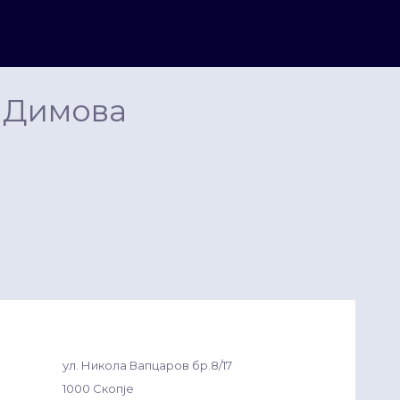
 Димова
ул. Никола Вапцаров бp.8/17
1000 Скопје