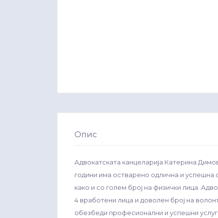
Опис
Адвокатската канцеларија Катерина Димова
години има остварено одлична и успешна 
како и со голем број на физички лица. Адв
4 вработени лица и доволен број на волон
обезбеди професионални и успешни услуги