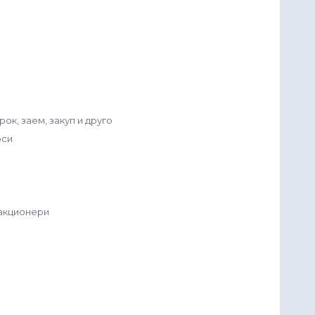
ок, заем, закуп и друго
оси
/акционери