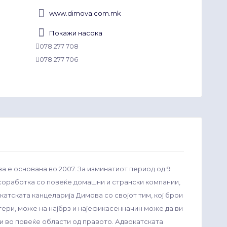
www.dimova.com.mk
Покажи насока
078 277 708
078 277 706
 е основана во 2007. За изминатиот период од 9
соработка со повеќе домашни и странски компании,
окатската канцеларија Димова со својот тим, кој брои
тери, може на најбрз и најефикасенначин може да ви
 во повеќе области од правото. Адвокатската