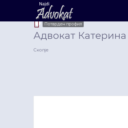
Search
for:
Потврден профил
Адвокат Катерина
Скопје