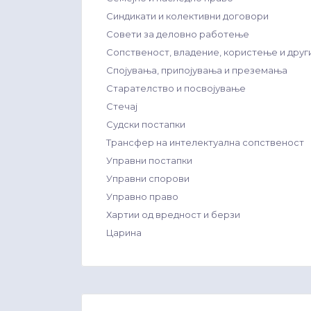
Синдикати и колективни договори
Совети за деловно работење
Сопственост, владение, користење и друг
Спојувања, припојувања и преземања
Старателство и посвојување
Стечај
Судски постапки
Трансфер на интелектуална сопственост
Управни постапки
Управни спорови
Управно право
Хартии од вредност и берзи
Царина