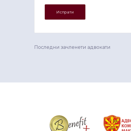
Последни зачленети адвокати
&nbsp