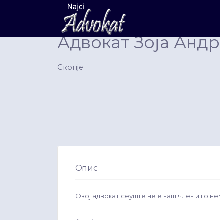
Search
for:
Адвокат Зоја Анд
Скопје
Опис
Овој адвокат сеуште не е наш член и го не