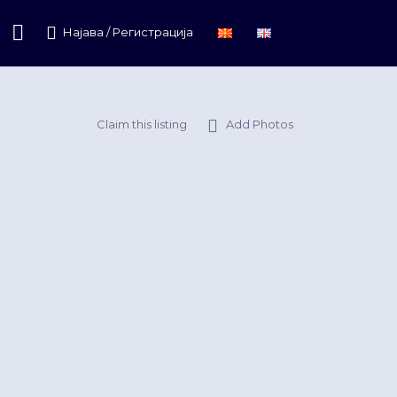
Најава / Регистрација
Claim this listing
Add Photos