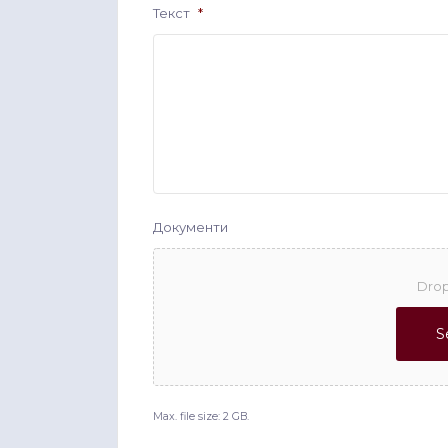
Текст
*
Документи
Drop
S
Max. file size: 2 GB.