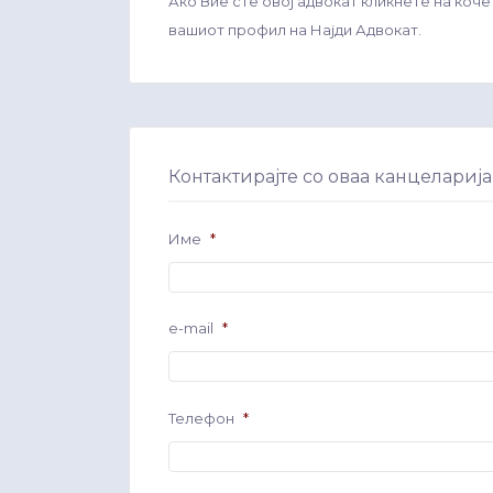
Ако Вие сте овој адвокат кликнете на коче
вашиот профил на Најди Адвокат.
Контактирајте со оваа канцеларија
Име
*
e-mail
*
Телефон
*