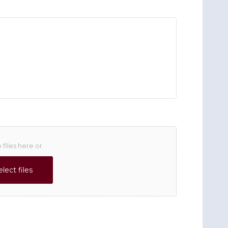
 files here or
elect files