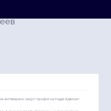
реев
ма активирано својот профил на Најди Адвокат.