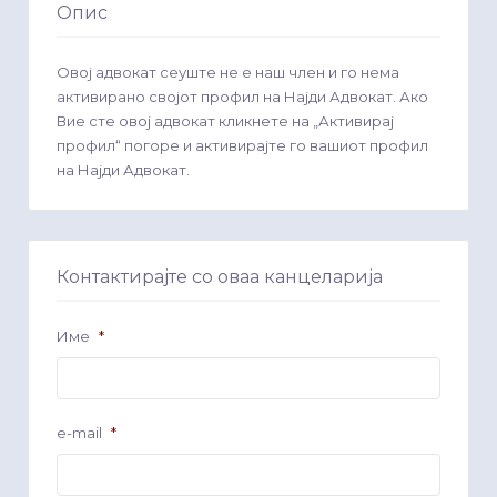
Опис
Овој адвокат сеуште не е наш член и го нема
активирано својот профил на Најди Адвокат. Ако
Вие сте овој адвокат кликнете на „Активирај
профил“ погоре и активирајте го вашиот профил
на Најди Адвокат.
Контактирајте со оваа канцеларија
Име
*
e-mail
*