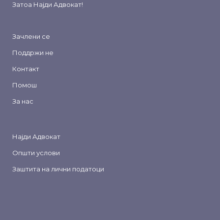
Затоа
Најди Адвокат
!
Зачлени се
Поддржи не
Контакт
Помош
За нас
Најди Адвокат
Општи услови
Заштита на лични податоци