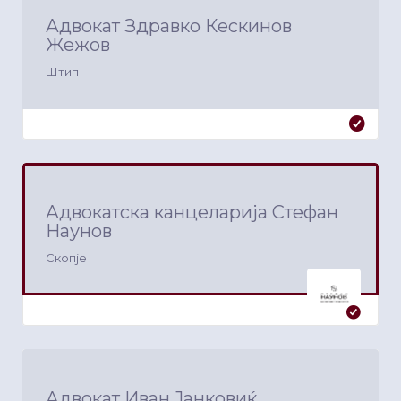
Адвокат Здравко Кескинов
Жежов
Штип
Адвокатска канцеларија Стефан
Наунов
Скопје
Адвокат Иван Јанковиќ