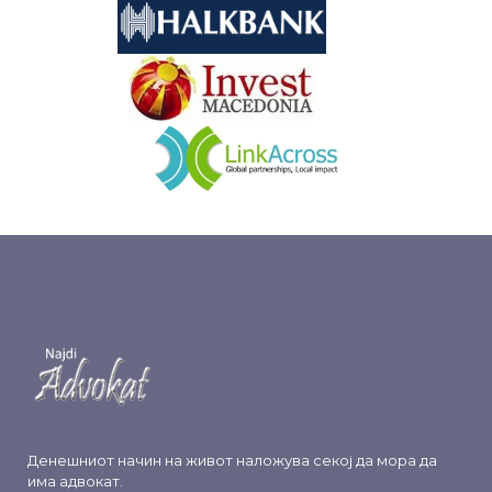
&nbsp
&nbsp
Денешниот начин на живот наложува секој да мора да
има адвокат.