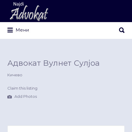
Search
for:
Search
Мени
for:
Адвокат Вулнет Сулјоа
Кичево
Claim this listing
Add Photos