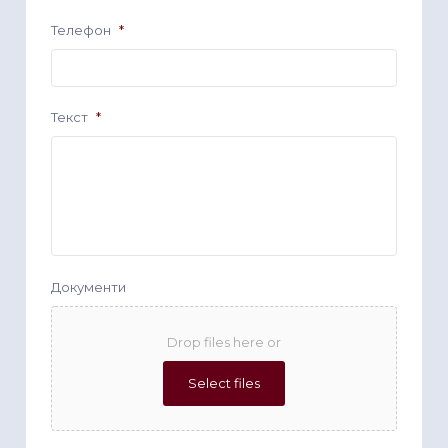
Телефон
*
Текст
*
Документи
Drop files here or
Select files