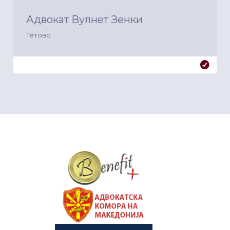
Адвокат Вулнет Зенки
Тетово
&nbsp
&nbsp