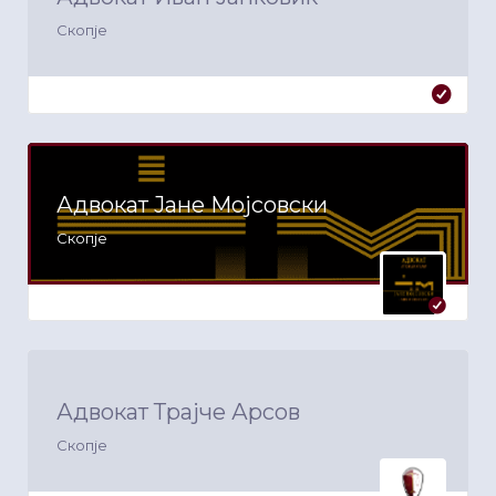
Скопје
Адвокат Јане Мојсовски
Скопје
Адвокат Трајче Арсов
Скопје