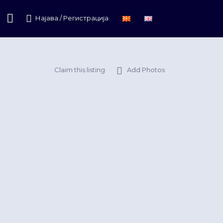
Најава / Регистрација
Claim this listing
Add Photos