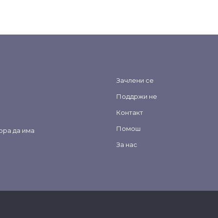
Зачлени се
Поддржи не
Контакт
Помош
ора да има
За нас