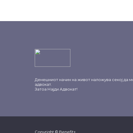
Денешниот начин на живот наложува секој да м
адвокат.
Затоа
Најди Адвокат
!
Copyright © Benefit+