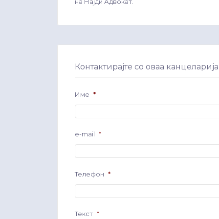
на Најди Адвокат.
Контактирајте со оваа канцеларија
Име
*
e-mail
*
Телефон
*
Текст
*