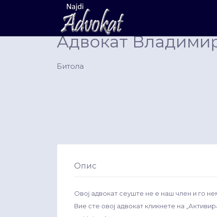
Search
for:
Адвокат Владими
Битола
Опис
Овој адвокат сеуште не е наш член и го не
Вие сте овој адвокат кликнете на „Активи