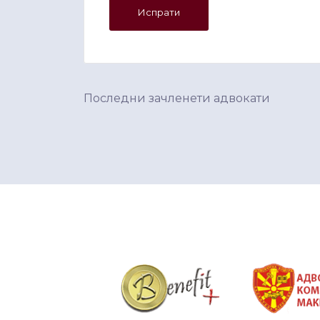
Последни зачленети адвокати
&nbsp