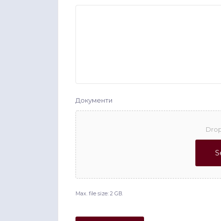
Документи
Drop
S
Max. file size: 2 GB.