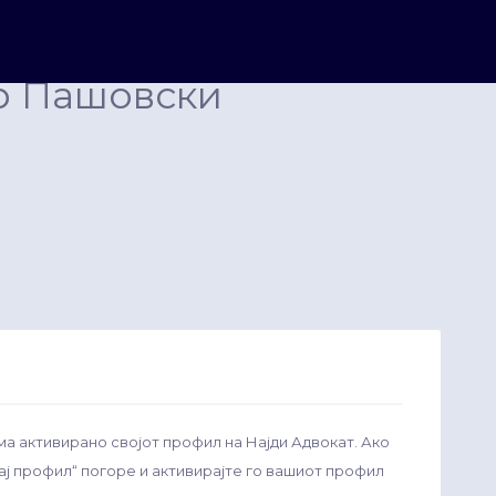
р Пашовски
ма активирано својот профил на Најди Адвокат. Ако
рај профил“ погоре и активирајте го вашиот профил