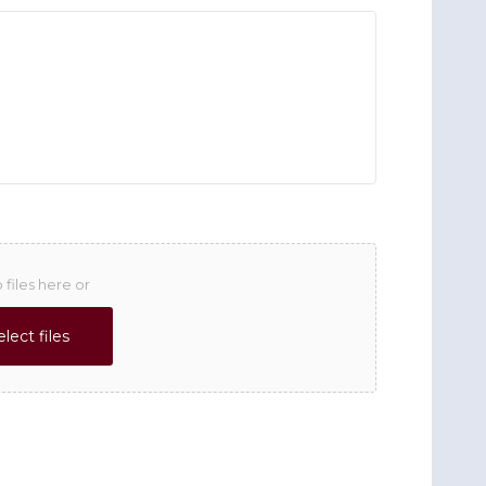
 files here or
elect files