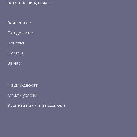
Затоа
Најди Адвокат
!
Зачлени се
Поддржи не
Контакт
Помош
За нас
Најди Адвокат
Општи услови
Заштита на лични податоци