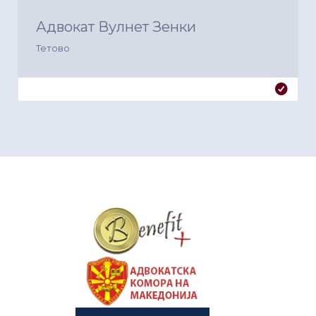
Адвокат Вулнет Зенки
Тетово
&nbsp
&nbsp