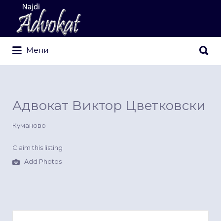
Search
for:
Search
Мени
for:
Адвокат Виктор Цветковски
Куманово
Claim this listing
Add Photos