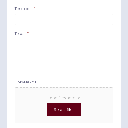
Телефон
*
Текст
*
Документи
Drop files here or
Select files