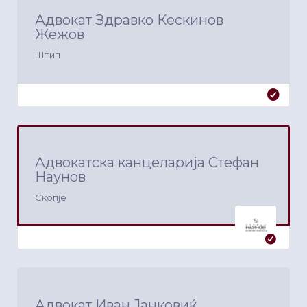
Адвокат Здравко Кескинов
Жежов
Штип
Адвокатска канцеларија Стефан
Наунов
Скопје
Адвокат Иван Јанковиќ