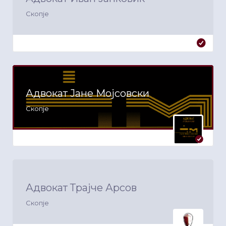
Скопје
Адвокат Јане Мојсовски
Скопје
Адвокат Трајче Арсов
Скопје