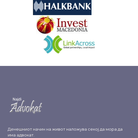
&nbsp
&nbsp
Денешниот начин на живот наложува секој да мора да
има адвокат.