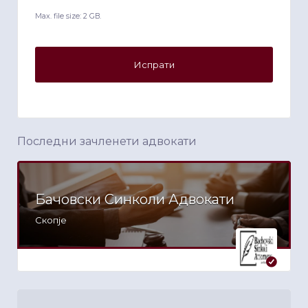
Max. file size: 2 GB.
Последни зачленети адвокати
Бачовски Синколи Адвокати
Скопје