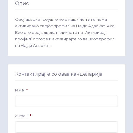
Опис
Овој адвокат сеуште не е наш член и го нема
активирано својот профил на Најди Адвокат. Ако
Вие сте овој адвокат кликнете на „Активирај
профил“ погоре и активирајте го вашиот профил
на Најди Адвокат.
Контактирајте со оваа канцеларија
Име
*
e-mail
*