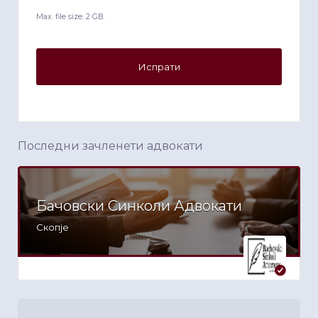
Max. file size: 2 GB.
Последни зачленети адвокати
Бачовски Синколи Адвокати
Скопје