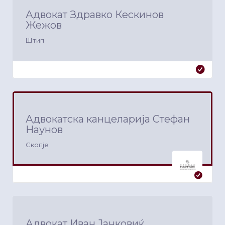
Адвокат Здравко Кескинов
Жежов
Штип
Адвокатска канцеларија Стефан
Наунов
Скопје
Адвокат Иван Јанковиќ