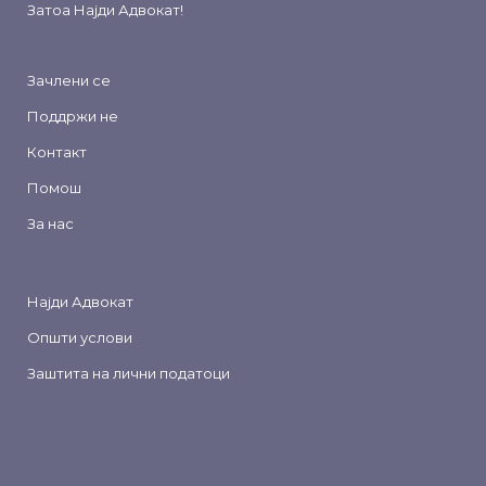
Затоа
Најди Адвокат
!
Зачлени се
Поддржи не
Контакт
Помош
За нас
Најди Адвокат
Општи услови
Заштита на лични податоци