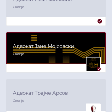
Скопје
Адвокат Јане Мојсовски
Скопје
Адвокат Трајче Арсов
Скопје