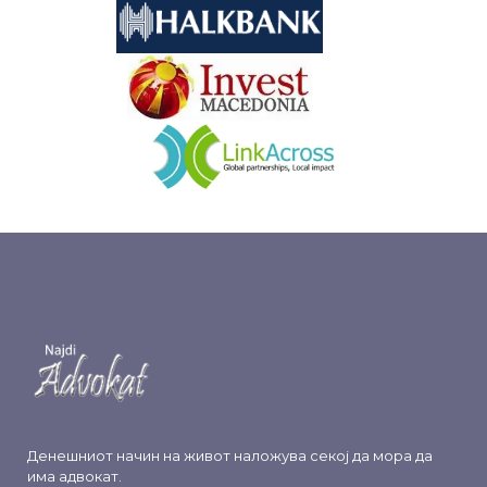
&nbsp
&nbsp
Денешниот начин на живот наложува секој да мора да
има адвокат.