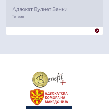
Адвокат Вулнет Зенки
Тетово
&nbsp
&nbsp