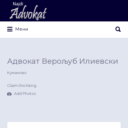
Search
for:
Search
Мени
for:
Адвокат Верољуб Илиевски
Куманово
Claim this listing
Add Photos