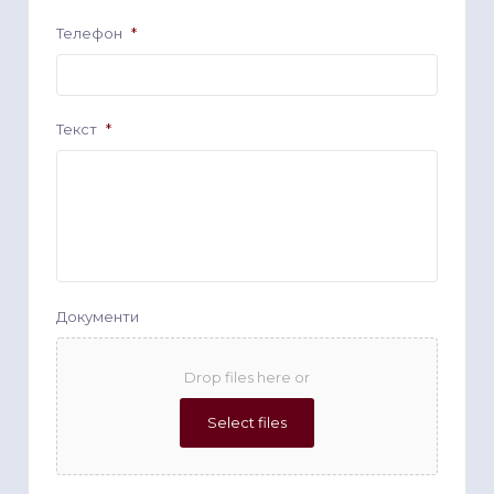
Телефон
*
Текст
*
Документи
Drop files here or
Select files