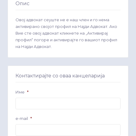
Опис
Овој адвокат сеуште не е наш член и го нема
активирано својот профил на Најди Адвокат. Ако
Вие сте овој адвокат кликнете на „Активирај
профил“ погоре и активирајте го вашиот профил
на Најди Адвокат.
Контактирајте со оваа канцеларија
Име
*
e-mail
*