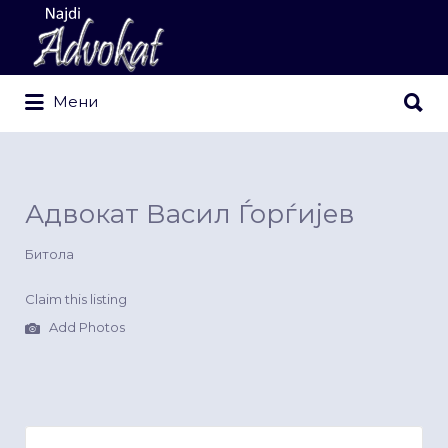
Search
for:
Search
Мени
for:
Адвокат Васил Ѓорѓијев
Битола
Claim this listing
Add Photos