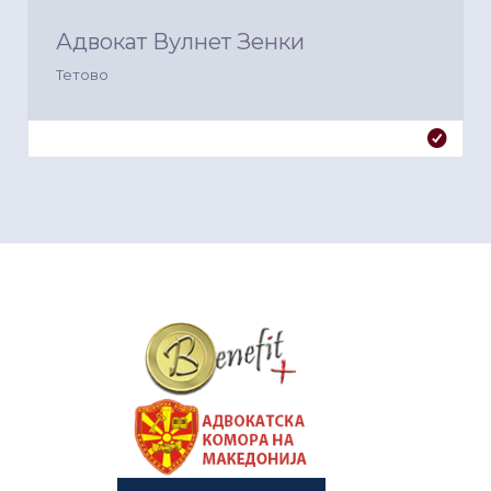
Адвокат Вулнет Зенки
Тетово
&nbsp
&nbsp