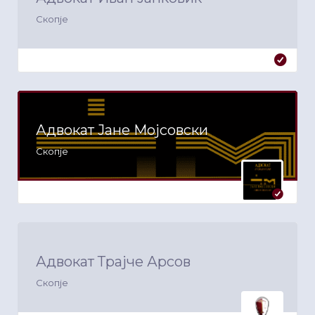
Скопје
Адвокат Јане Мојсовски
Скопје
Адвокат Трајче Арсов
Скопје