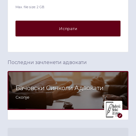
Max. file size: 2 GB.
Последни зачленети адвокати
Бачовски Синколи Адвокати
Скопје