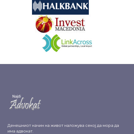
&nbsp
&nbsp
Денешниот начин на живот наложува секој да мора да
има адвокат.