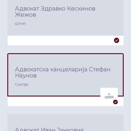
Адвокат Здравко Кескинов
Жежов
Штип
Адвокатска канцеларија Стефан
Наунов
Скопје
Адвокат Иван Јанковиќ