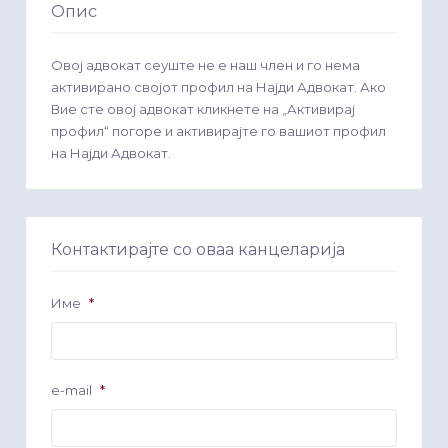
Опис
Овој адвокат сеуште не е наш член и го нема
активирано својот профил на Најди Адвокат. Ако
Вие сте овој адвокат кликнете на „Активирај
профил“ погоре и активирајте го вашиот профил
на Најди Адвокат.
Контактирајте со оваа канцеларија
Име
*
e-mail
*