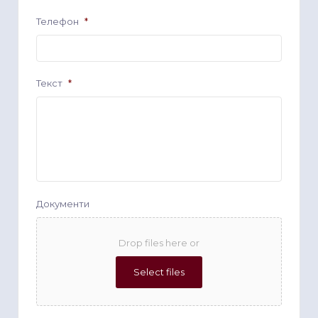
Телефон
*
Текст
*
Документи
Drop files here or
Select files