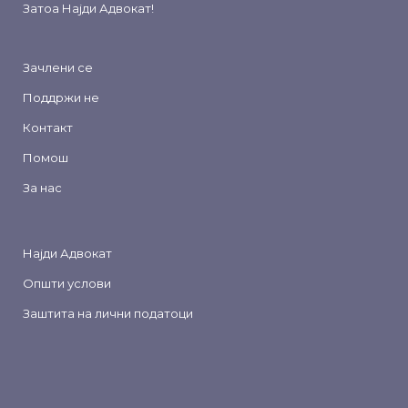
Затоа
Најди Адвокат
!
Зачлени се
Поддржи не
Контакт
Помош
За нас
Најди Адвокат
Општи услови
Заштита на лични податоци