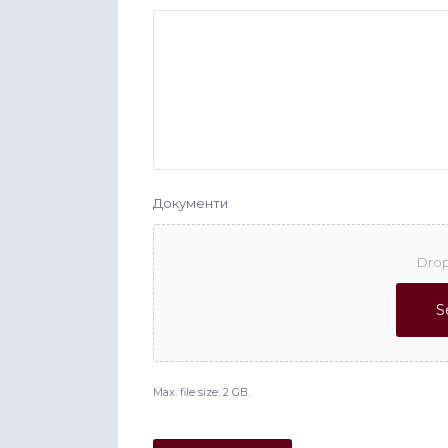
Документи
Drop
S
Max. file size: 2 GB.