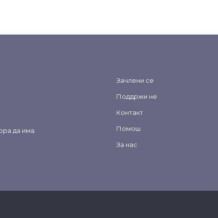
Зачлени се
Поддржи не
Контакт
Помош
ора да има
За нас