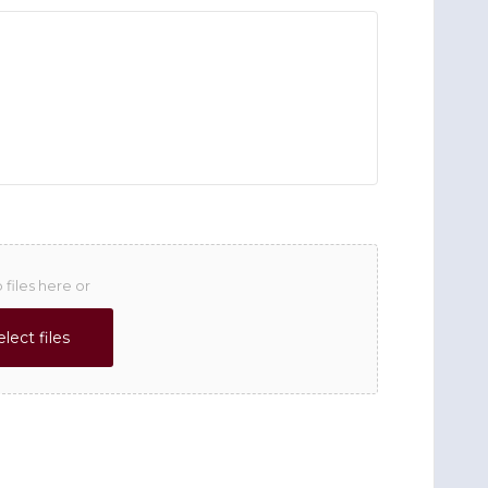
 files here or
elect files