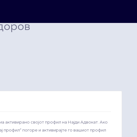
доров
ма активирано својот профил на Најди Адвокат. Ако
рај профил“ погоре и активирајте го вашиот профил