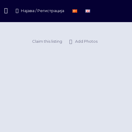
Најава / Регистрација
Claim this listing
Add Photos