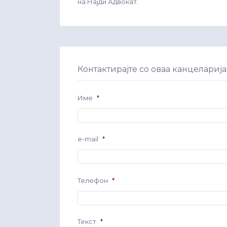
на Најди Адвокат.
Контактирајте со оваа канцеларија
Име
*
e-mail
*
Телефон
*
Текст
*