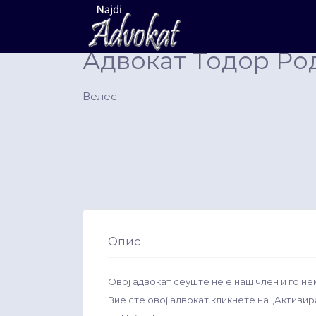
Search
for:
Адвокат Тодор Ро
Велес
Опис
Овој адвокат сеуште не е наш член и го не
Вие сте овој адвокат кликнете на „Активи