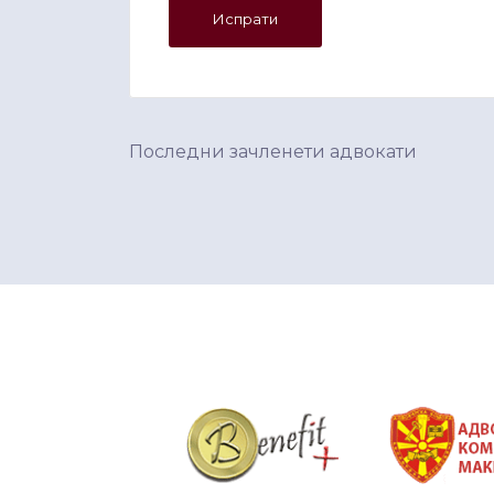
Последни зачленети адвокати
&nbsp