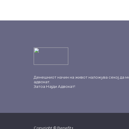
Денешниот начин на живот наложува секој да м
адвокат.
Затоа
Најди Адвокат
!
Copyright © Benefit+