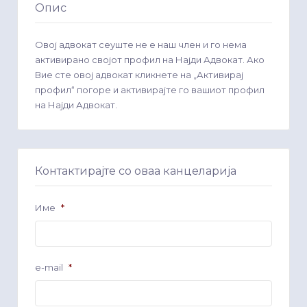
Опис
Овој адвокат сеуште не е наш член и го нема
активирано својот профил на Најди Адвокат. Ако
Вие сте овој адвокат кликнете на „Активирај
профил“ погоре и активирајте го вашиот профил
на Најди Адвокат.
Контактирајте со оваа канцеларија
Име
*
e-mail
*