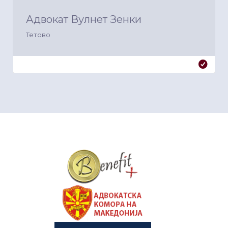
Адвокат Вулнет Зенки
Тетово
&nbsp
&nbsp