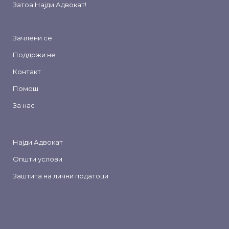
Затоа
Најди Адвокат
!
Зачлени се
Поддржи не
Контакт
Помош
За нас
Најди Адвокат
Општи услови
Заштита на лични податоци