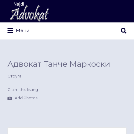
Search
for:
Search
Мени
for:
Адвокат Танче Маркоски
Струга
Claim this listing
Add Photos