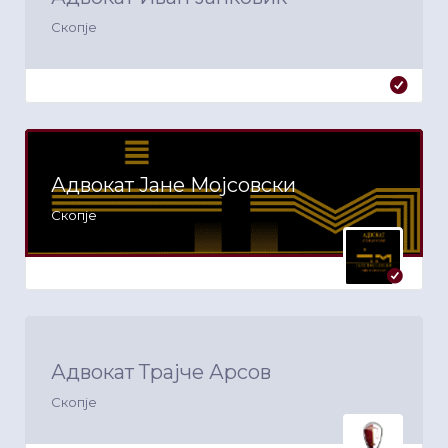
Скопје
Адвокат Јане Мојсовски
Скопје
Адвокат Трајче Арсов
Скопје