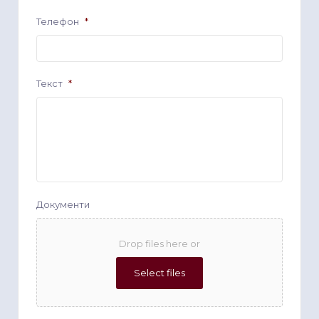
Телефон
*
Текст
*
Документи
Drop files here or
Select files