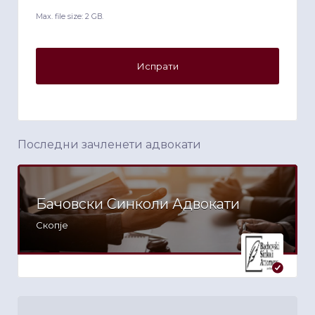
Max. file size: 2 GB.
Последни зачленети адвокати
Бачовски Синколи Адвокати
Скопје