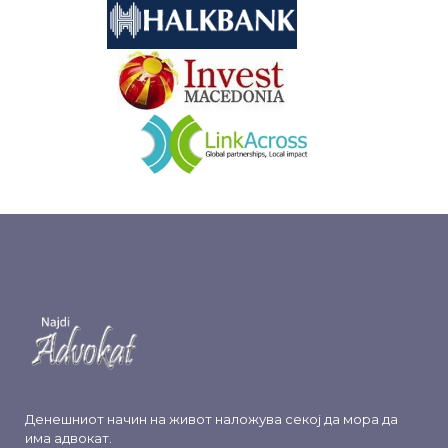
&nbsp
&nbsp
Денешниот начин на живот наложува секој да мора да
има адвокат.