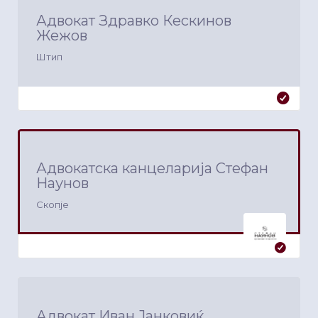
Адвокат Здравко Кескинов
Жежов
Штип
Адвокатска канцеларија Стефан
Наунов
Скопје
Адвокат Иван Јанковиќ