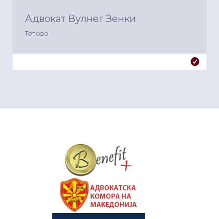
Адвокат Вулнет Зенки
Тетово
&nbsp
&nbsp