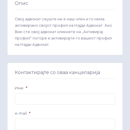
Опис
Овој адвокат сеуште не е наш член и го нема
активирано својот профил на Најди Адвокат. Ако
Вие сте овој адвокат кликнете на „Активирај
профил“ погоре и активирајте го вашиот профил
на Најди Адвокат.
Контактирајте со оваа канцеларија
Име
*
e-mail
*