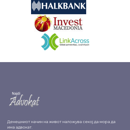
&nbsp
&nbsp
Денешниот начин на живот наложува секој да мора да
има адвокат.