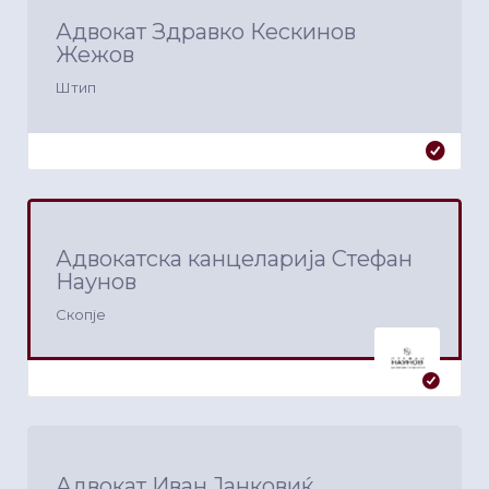
Адвокат Здравко Кескинов
Жежов
Штип
Адвокатска канцеларија Стефан
Наунов
Скопје
Адвокат Иван Јанковиќ