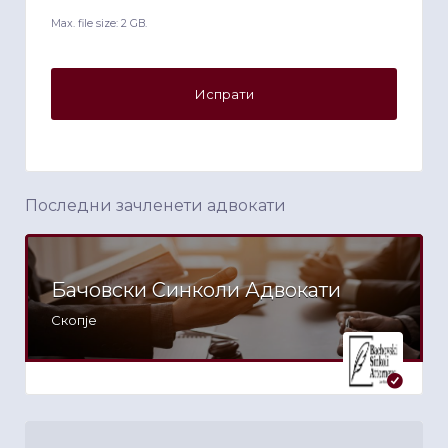
Max. file size: 2 GB.
Последни зачленети адвокати
Бачовски Синколи Адвокати
Скопје