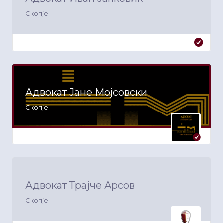
Скопје
Адвокат Јане Мојсовски
Скопје
Адвокат Трајче Арсов
Скопје