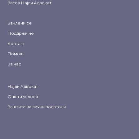
Затоа
Најди Адвокат
!
Зачлени се
Поддржи не
Контакт
Помош
За нас
Најди Адвокат
Општи услови
Заштита на лични податоци