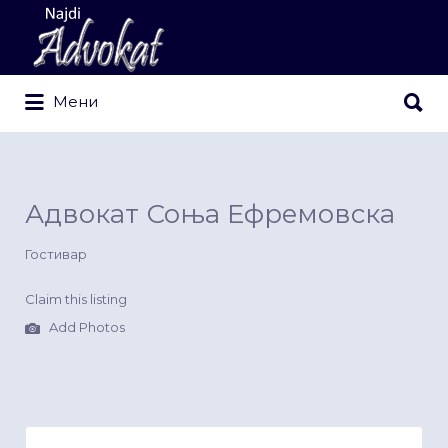
Search
for:
Search
Мени
for:
Адвокат Соња Ефремовска
Гостивар
Claim this listing
Add Photos