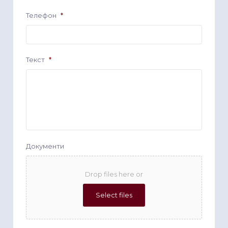
Телефон
*
Текст
*
Документи
Drop files here or
Select files