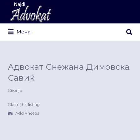
Search
for:
Search
Мени
for:
Адвокат Снежана Димовска
Савиќ
Скопје
Claim this listing
Add Photos