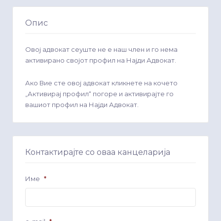
Опис
Овој адвокат сеуште не е наш член и го нема
активирано својот профил на Најди Адвокат.
Ако Вие сте овој адвокат кликнете на кочето
„Активирај профил“ погоре и активирајте го
вашиот профил на Најди Адвокат.
Контактирајте со оваа канцеларија
Име
*