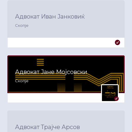
Адвокат Иван Јанковиќ
Скопје
Адвокат Јане Мојсовски
Скопје
Адвокат Трајче Арсов