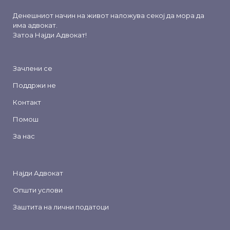
Денешниот начин на живот наложува секој да мора да
има адвокат.
Затоа
Најди Адвокат
!
Зачлени се
Поддржи не
Контакт
Помош
За нас
Најди Адвокат
Општи услови
Заштита на лични податоци