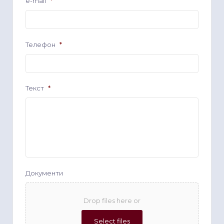
e-mail
*
Телефон
*
Текст
*
Документи
Drop files here or
Select files