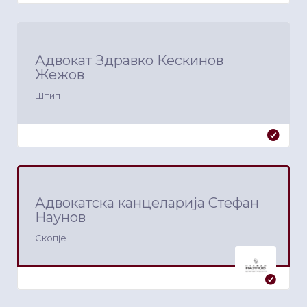
Адвокат Здравко Кескинов
Жежов
Штип
Адвокатска канцеларија Стефан
Наунов
Скопје