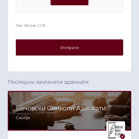
Max. file size: 2 GB.
Последни зачленети адвокати
Бачовски Синколи Адвокати
Скопје