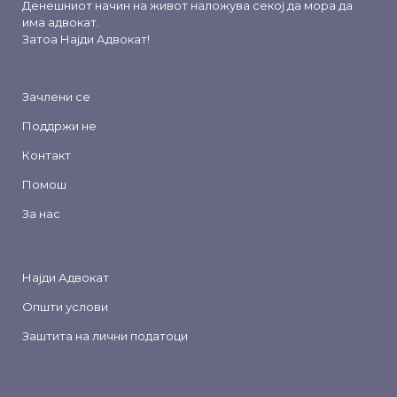
Денешниот начин на живот наложува секој да мора да
има адвокат.
Затоа
Најди Адвокат
!
Зачлени се
Поддржи не
Контакт
Помош
За нас
Најди Адвокат
Општи услови
Заштита на лични податоци