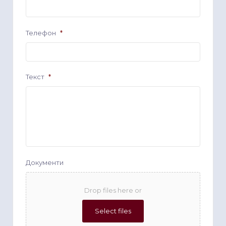
Телефон
*
Текст
*
Документи
Drop files here or
Select files