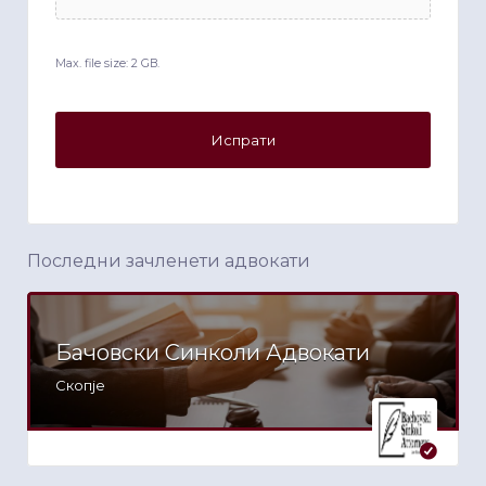
Max. file size: 2 GB.
Последни зачленети адвокати
Бачовски Синколи Адвокати
Скопје