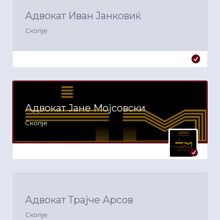
Адвокат Иван Јанковиќ
Скопје
Адвокат Јане Мојсовски
Скопје
Адвокат Трајче Арсов
Скопје