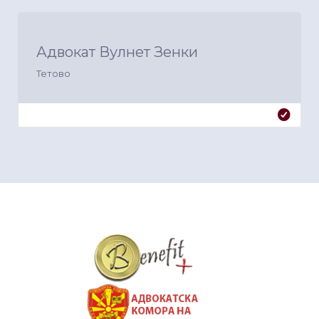
Адвокат Вулнет Зенки
Тетово
&nbsp
&nbsp