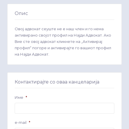
Опис
Овој адвокат сеуште не е наш член и го нема
активирано својот профил на Најди Адвокат. Ако
Вие сте овој адвокат кликнете на „Активирај
профил“ погоре и активирајте го вашиот профил
на Најди Адвокат.
Контактирајте со оваа канцеларија
Име
*
e-mail
*