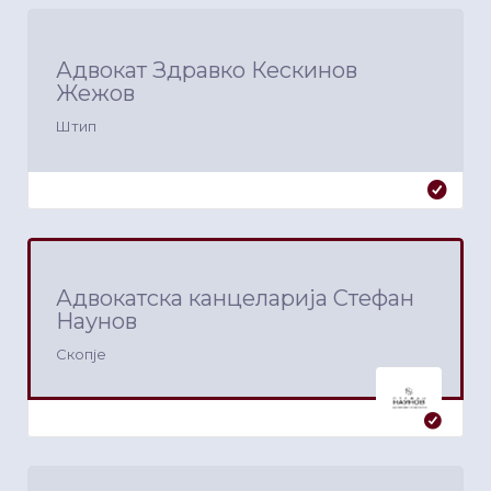
Адвокат Здравко Кескинов
Жежов
Штип
Адвокатска канцеларија Стефан
Наунов
Скопје