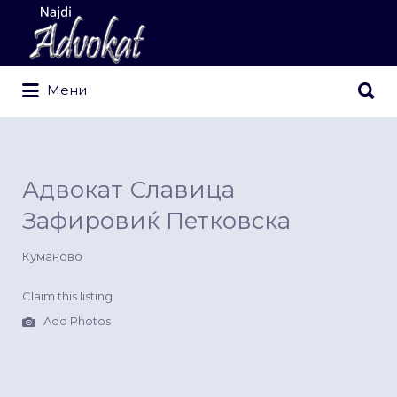
Search
for:
Search
Мени
for:
Адвокат Славица
Зафировиќ Петковска
Куманово
Claim this listing
Add Photos