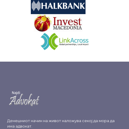
&nbsp
&nbsp
Денешниот начин на живот наложува секој да мора да
има адвокат.