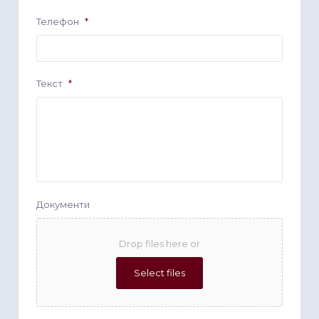
Телефон
*
Текст
*
Документи
Drop files here or
Select files