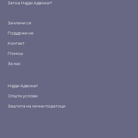
Затоа
Најди Адвокат
!
Зачлени се
Поддржи не
Контакт
Помош
За нас
Најди Адвокат
Општи услови
Заштита на лични податоци