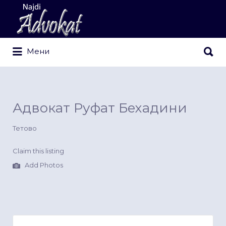
Search
for:
Search
Мени
for:
Адвокат Руфат Бехадини
Тетово
Claim this listing
Add Photos