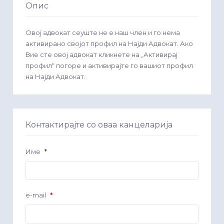
Опис
Овој адвокат сеуште не е наш член и го нема
активирано својот профил на Најди Адвокат. Ако
Вие сте овој адвокат кликнете на „Активирај
профил“ погоре и активирајте го вашиот профил
на Најди Адвокат.
Контактирајте со оваа канцеларија
Име
*
e-mail
*