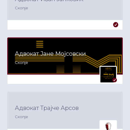
Скопје
Адвокат Јане Мојсовски
Скопје
Адвокат Трајче Арсов
Скопје