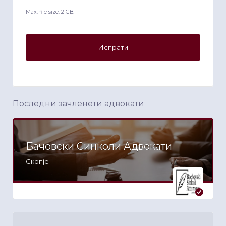
Max. file size: 2 GB.
Последни зачленети адвокати
Бачовски Синколи Адвокати
Скопје