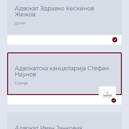
Адвокат Здравко Кескинов
Жежов
Штип
Адвокатска канцеларија Стефан
Наунов
Скопје
Адвокат Иван Јанковиќ