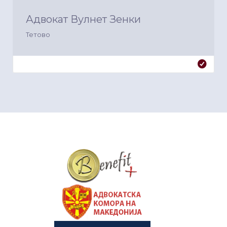
Адвокат Вулнет Зенки
Тетово
&nbsp
&nbsp