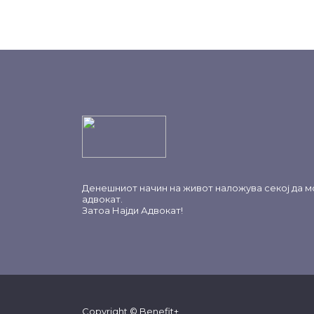
Денешниот начин на живот наложува секој да м
адвокат.
Затоа
Најди Адвокат
!
Copyright © Benefit+