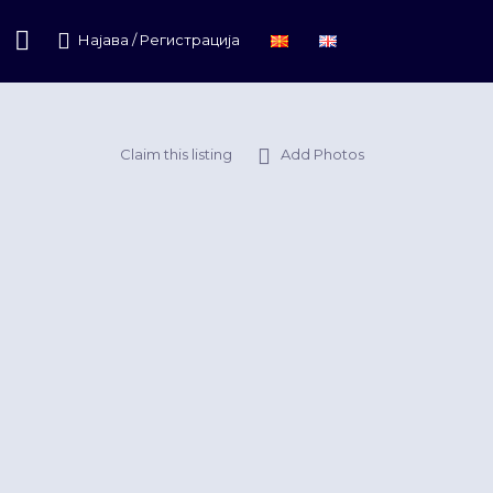
Најава / Регистрација
Claim this listing
Add Photos