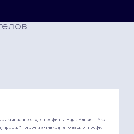
гелов
ма активирано својот профил на Најди Адвокат. Ако
рај профил“ погоре и активирајте го вашиот профил