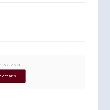
 files here or
elect files