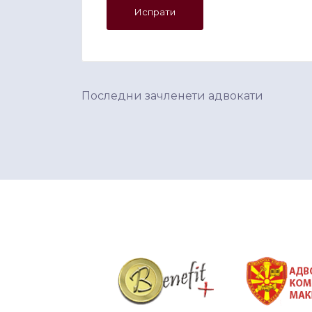
Последни зачленети адвокати
&nbsp