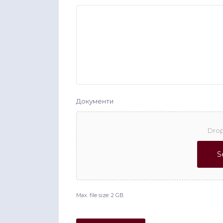
Документи
Drop
S
Max. file size: 2 GB.