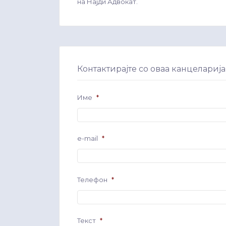
на Најди Адвокат.
Контактирајте со оваа канцеларија
Име
*
e-mail
*
Телефон
*
Текст
*