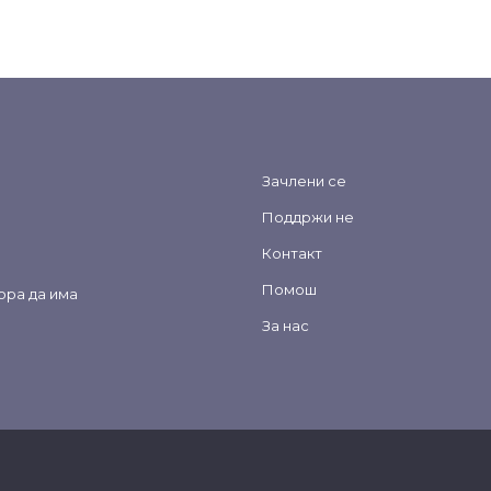
Зачлени се
Поддржи не
Контакт
Помош
ора да има
За нас