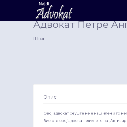
Search
for:
Адвокат Петре Ан
Штип
Опис
Овој адвокат сеуште не е наш член и го не
Вие сте овој адвокат кликнете на „Активи