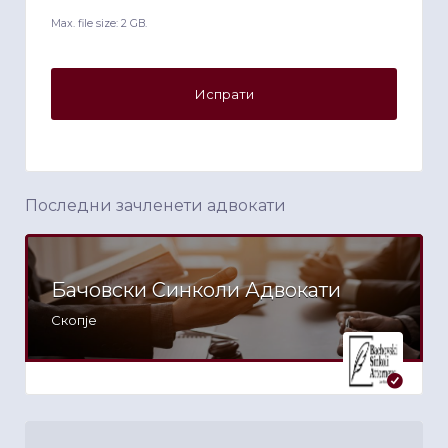
Max. file size: 2 GB.
Последни зачленети адвокати
Бачовски Синколи Адвокати
Скопје