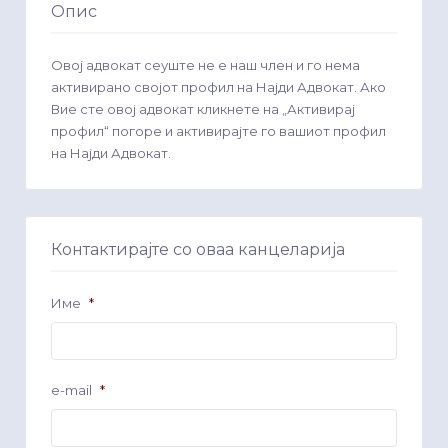
Опис
Овој адвокат сеуште не е наш член и го нема
активирано својот профил на Најди Адвокат. Ако
Вие сте овој адвокат кликнете на „Активирај
профил“ погоре и активирајте го вашиот профил
на Најди Адвокат.
Контактирајте со оваа канцеларија
Име
*
e-mail
*