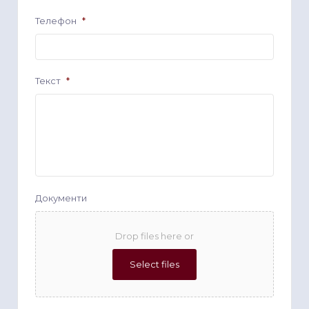
Телефон
*
Текст
*
Документи
Drop files here or
Select files