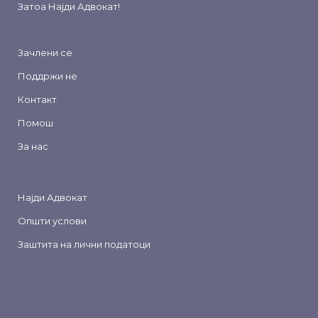
Затоа
Најди Адвокат
!
Зачлени се
Поддржи не
Контакт
Помош
За нас
Најди Адвокат
Општи услови
Заштита на лични податоци