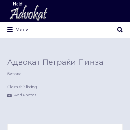
Search
for:
Search
Мени
for:
Адвокат Петраќи Пинза
Битола
Claim this listing
Add Photos