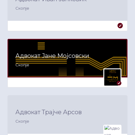
Скопје
Адвокат Јане Мојсовски
Скопје
Адвокат Трајче Арсов
Скопје