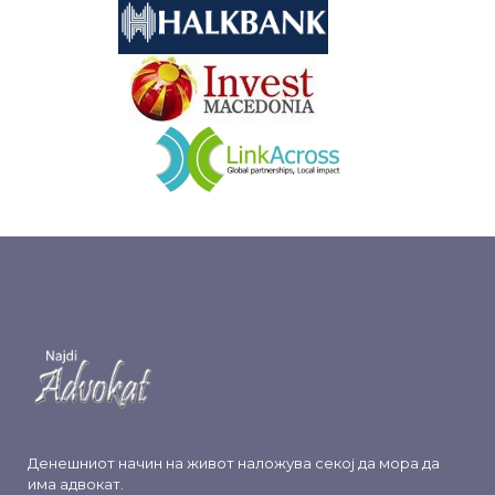
&nbsp
&nbsp
Денешниот начин на живот наложува секој да мора да
има адвокат.