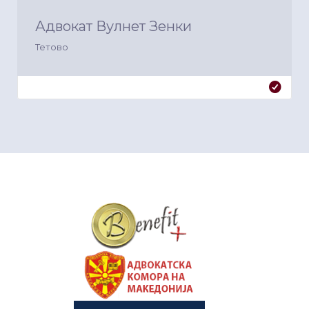
Адвокат Вулнет Зенки
Тетово
&nbsp
&nbsp