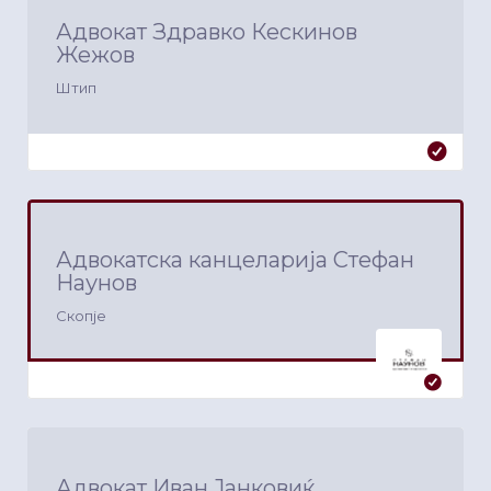
Адвокат Здравко Кескинов
Жежов
Штип
Адвокатска канцеларија Стефан
Наунов
Скопје
Адвокат Иван Јанковиќ