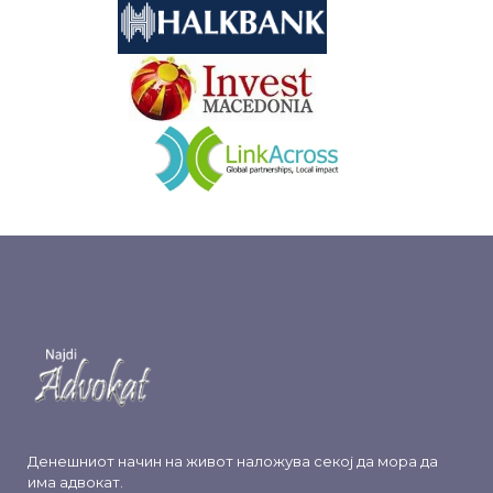
&nbsp
&nbsp
Денешниот начин на живот наложува секој да мора да
има адвокат.