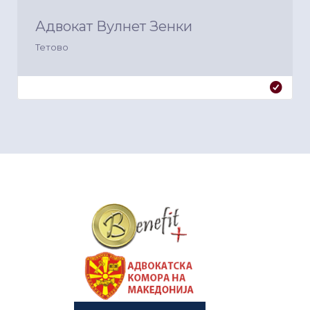
Адвокат Вулнет Зенки
Тетово
&nbsp
&nbsp