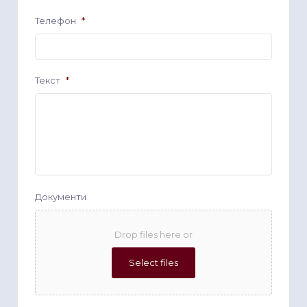
Телефон
*
Текст
*
Документи
Drop files here or
Select files