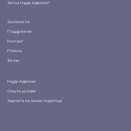
Затоа
Најди Адвокат
!
Зачлени се
Поддржи не
Контакт
Помош
За нас
Најди Адвокат
Општи услови
Заштита на лични податоци