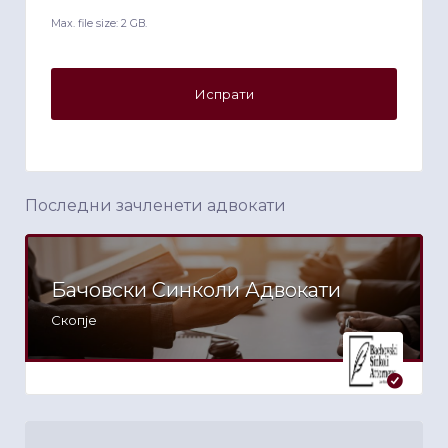
Max. file size: 2 GB.
Последни зачленети адвокати
Бачовски Синколи Адвокати
Скопје