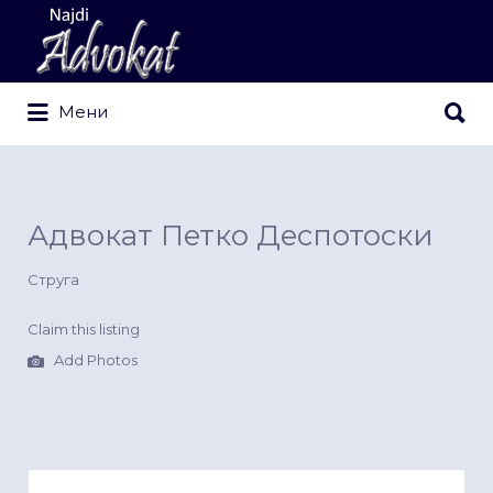
Search
for:
Search
Мени
for:
Адвокат Петко Деспотоски
Струга
Claim this listing
Add Photos