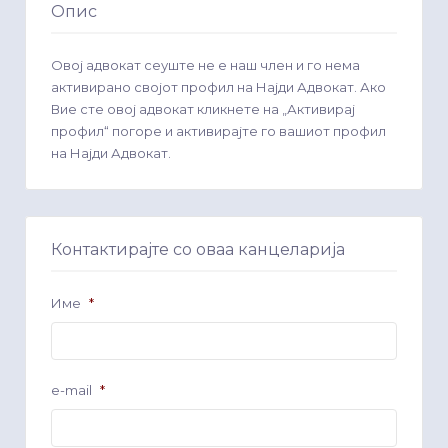
Опис
Овој адвокат сеуште не е наш член и го нема
активирано својот профил на Најди Адвокат. Ако
Вие сте овој адвокат кликнете на „Активирај
профил“ погоре и активирајте го вашиот профил
на Најди Адвокат.
Контактирајте со оваа канцеларија
Име
*
e-mail
*