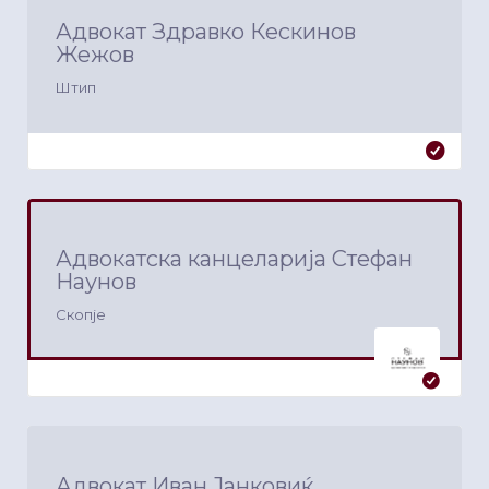
Адвокат Здравко Кескинов
Жежов
Штип
Адвокатска канцеларија Стефан
Наунов
Скопје
Адвокат Иван Јанковиќ