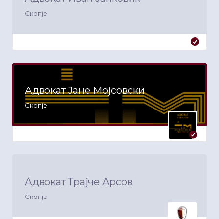
Скопје
Адвокат Јане Мојсовски
Скопје
Адвокат Трајче Арсов
Скопје