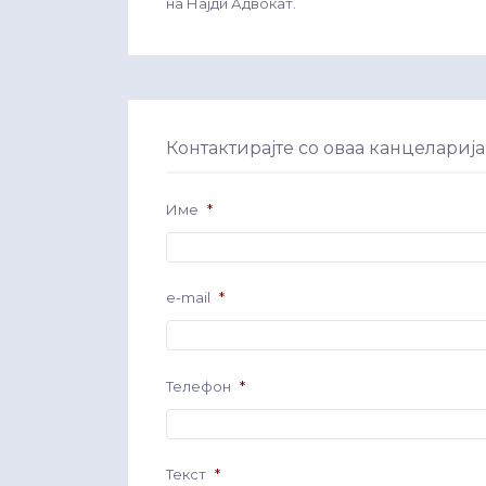
на Најди Адвокат.
Контактирајте со оваа канцеларија
Име
*
e-mail
*
Телефон
*
Текст
*