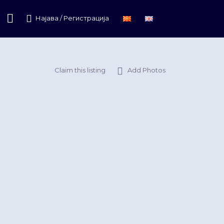
Најава / Регистрација
Claim this listing
Add Photos