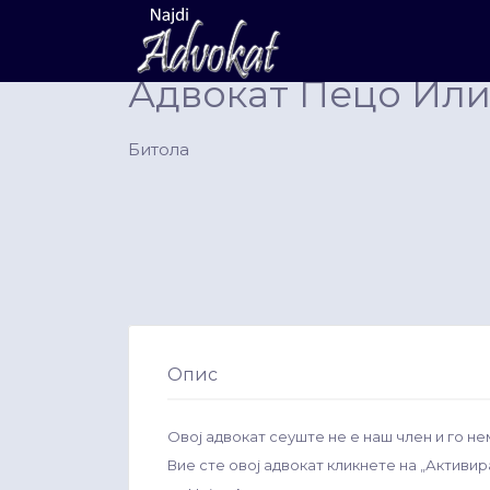
Search
for:
Адвокат Пецо Или
Битола
Опис
Овој адвокат сеуште не е наш член и го не
Вие сте овој адвокат кликнете на „Активи