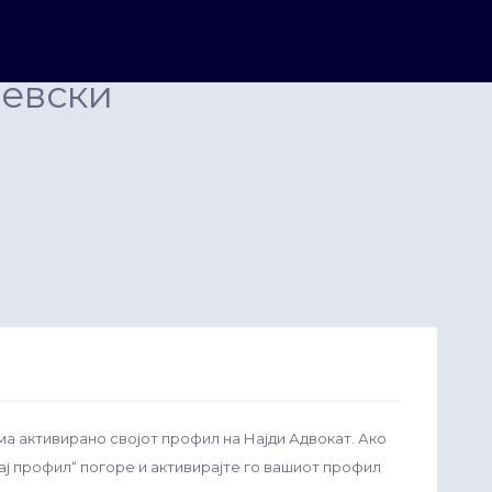
евски
ма активирано својот профил на Најди Адвокат. Ако
рај профил“ погоре и активирајте го вашиот профил