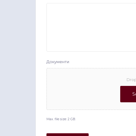
Документи
Drop
S
Max. file size: 2 GB.