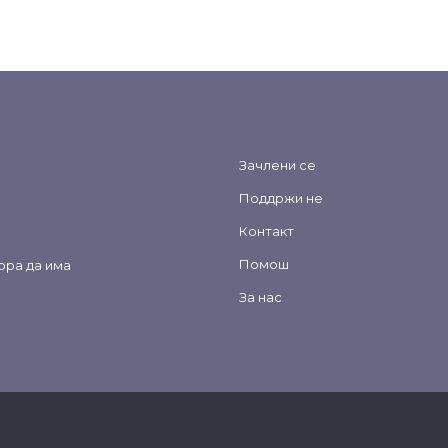
Зачлени се
Поддржи не
Контакт
Помош
ора да има
За нас