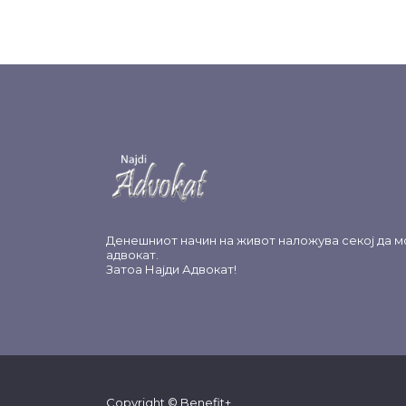
Денешниот начин на живот наложува секој да м
адвокат.
Затоа
Најди Адвокат
!
Copyright © Benefit+