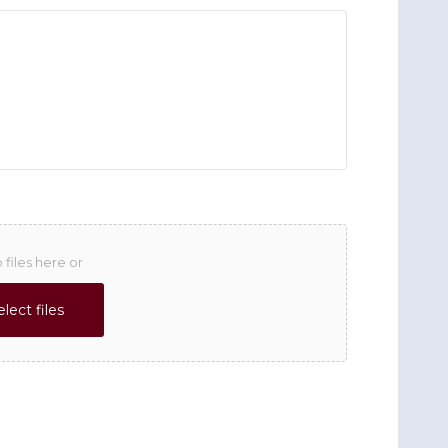
 files here or
elect files