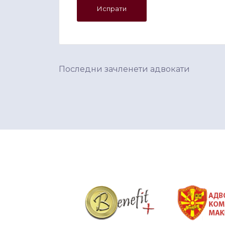
Последни зачленети адвокати
&nbsp