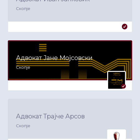
Скопје
Адвокат Јане Мојсовски
Скопје
Адвокат Трајче Арсов
Скопје