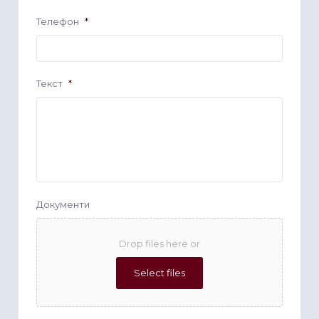
Телефон
*
Текст
*
Документи
Drop files here or
Select files