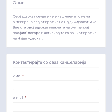
Опис
Овој адвокат сеуште не е наш член и го нема
активирано својот профил на Најди Адвокат. Ако
Вие сте овој адвокат кликнете на „Активирај
профил“ погоре и активирајте го вашиот профил
на Најди Адвокат.
Контактирајте со оваа канцеларија
Име
*
e-mail
*