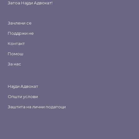
Затоа
Најди Адвокат
!
Зачлени се
Поддржи не
Контакт
Помош
За нас
Најди Адвокат
Општи услови
Заштита на лични податоци