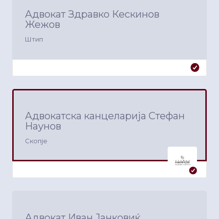
Адвокат Здравко Кескинов
Жежов
Штип
Адвокатска канцеларија Стефан
Наунов
Скопје
Адвокат Иван Јанковиќ