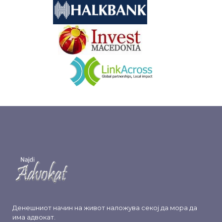
&nbsp
&nbsp
Денешниот начин на живот наложува секој да мора да
има адвокат.