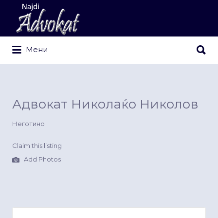
Search
for:
Search
Мени
for:
Адвокат Николаќо Николов
Неготино
Claim this listing
Add Photos