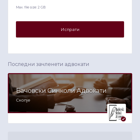
Max. file size: 2 GB.
Последни зачленети адвокати
Бачовски Синколи Адвокати
Скопје