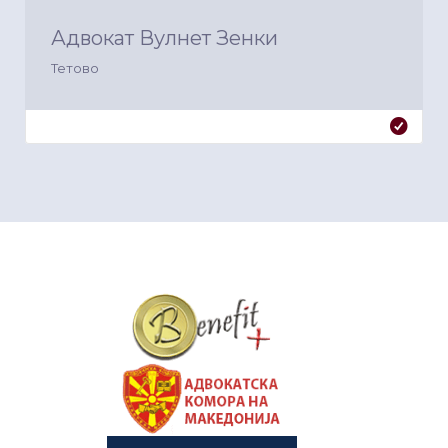
Адвокат Вулнет Зенки
Тетово
&nbsp
&nbsp