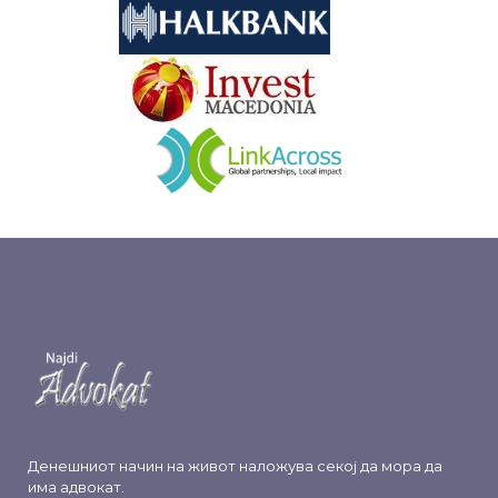
&nbsp
&nbsp
Денешниот начин на живот наложува секој да мора да
има адвокат.