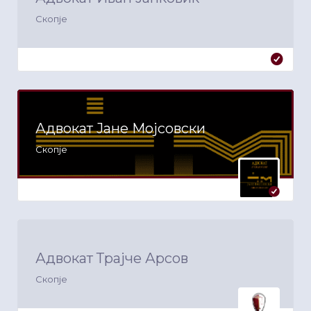
Скопје
Адвокат Јане Мојсовски
Скопје
Адвокат Трајче Арсов
Скопје