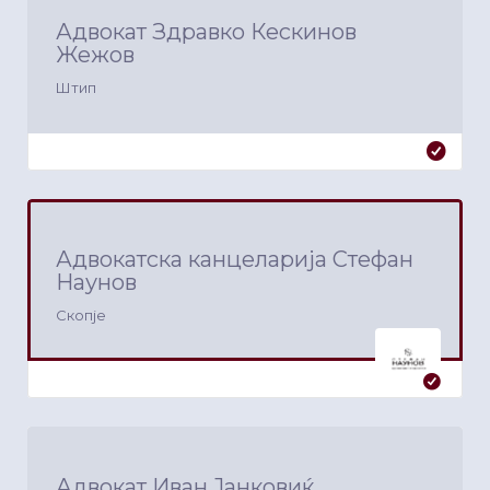
Адвокат Здравко Кескинов
Жежов
Штип
Адвокатска канцеларија Стефан
Наунов
Скопје
Адвокат Иван Јанковиќ