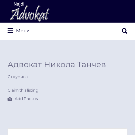
Search
for:
Search
Мени
for:
Адвокат Никола Танчев
Струмица
Claim this listing
Add Photos