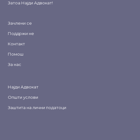
Затоа
Најди Адвокат
!
Зачлени се
Поддржи не
Контакт
Помош
За нас
Најди Адвокат
Општи услови
Заштита на лични податоци