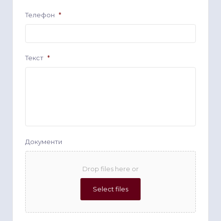
Телефон
*
Текст
*
Документи
Drop files here or
Select files