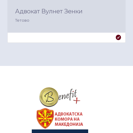
Адвокат Вулнет Зенки
Тетово
&nbsp
&nbsp