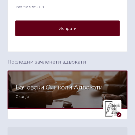
Max. file size: 2 GB.
Последни зачленети адвокати
Бачовски Синколи Адвокати
Скопје