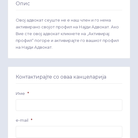
Опис
Овој адвокат сеуште не е наш член и го нема
активирано својот профил на Најди Адвокат. Ако
Вие сте овој адвокат кликнете на „Активирај
профил“ погоре и активирајте го вашиот профил
на Најди Адвокат.
Контактирајте со оваа канцеларија
Име
*
e-mail
*