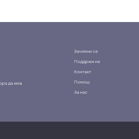
Зачлени се
Поддржи не
Контакт
Помош
ора да има
За нас