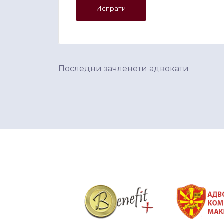
Последни зачленети адвокати
&nbsp