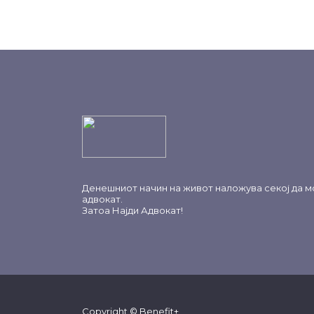
Денешниот начин на живот наложува секој да м
адвокат.
Затоа
Најди Адвокат
!
Copyright © Benefit+