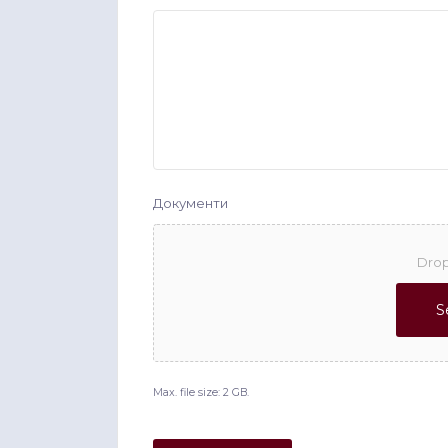
Документи
Drop
S
Max. file size: 2 GB.