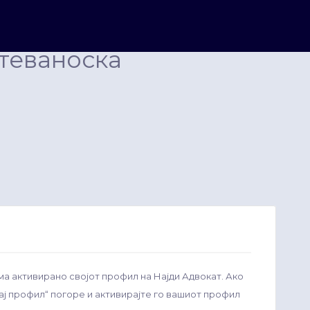
теваноска
ма активирано својот профил на Најди Адвокат. Ако
рај профил“ погоре и активирајте го вашиот профил