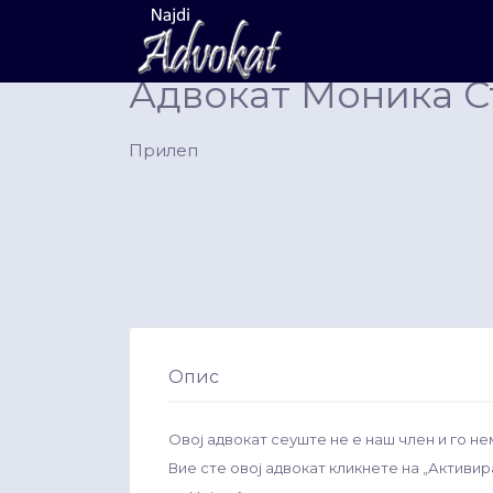
Search
for:
Адвокат Моника С
Прилеп
Опис
Овој адвокат сеуште не е наш член и го не
Вие сте овој адвокат кликнете на „Активи