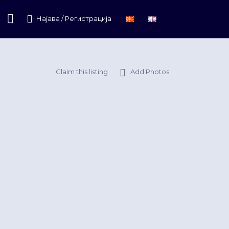
Најава / Регистрација
Claim this listing
Add Photos