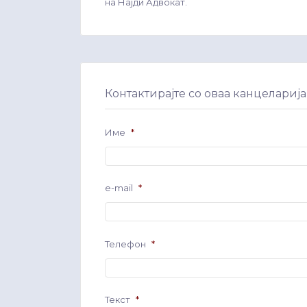
на Најди Адвокат.
Контактирајте со оваа канцеларија
Име
*
e-mail
*
Телефон
*
Текст
*