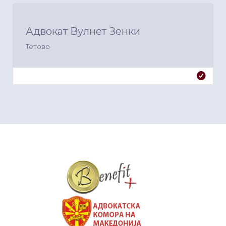
Адвокат Вулнет Зенки
Тетово
&nbsp
&nbsp