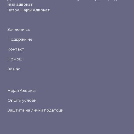
има адвокат.
Затоа
Најди Адвокат
!
Зачлени се
Поддржи не
Контакт
Помош
За нас
Најди Адвокат
Општи услови
Заштита на лични податоци