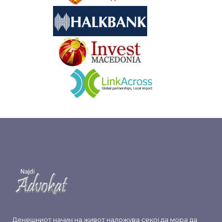
&nbsp
&nbsp
Денешниот начин на живот наложува секој да мора да