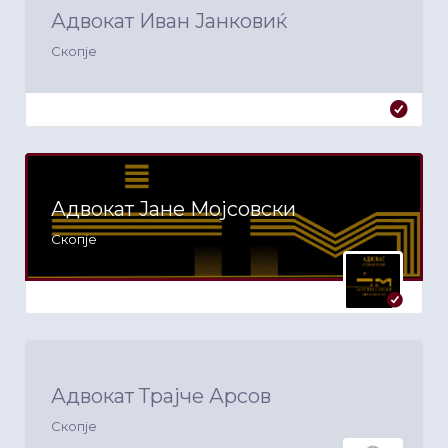
Адвокат Иван Јанковиќ
Скопје
Адвокат Јане Мојсовски
Скопје
Адвокат Трајче Арсов
Скопје