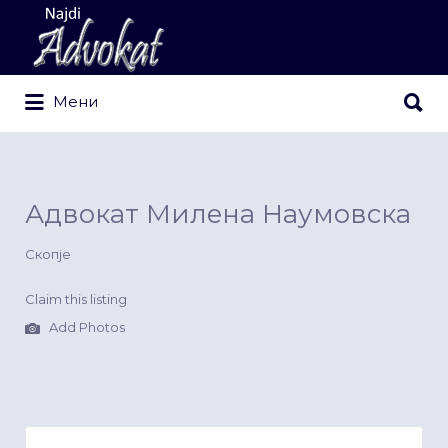
Search
for:
Search
Мени
for:
Адвокат Милена Наумовска
Скопје
Claim this listing
Add Photos