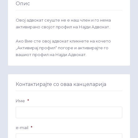
Опис
Овој адвокат сеуште не е наш член и го нема
активирано својот профил на Најди Адвокат.
Ако Вие сте овој адвокат кликнете на кочето
„Активирај профил“ погоре и активирајте го
вашиот профил на Најди Адвокат.
Контактирајте со оваа канцеларија
Име
*
e-mail
*