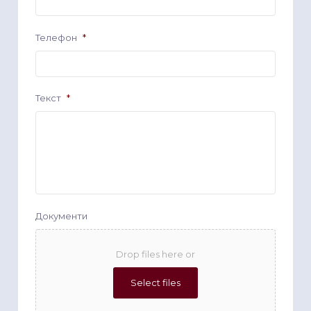
Телефон
*
Текст
*
Документи
Drop files here or
Select files