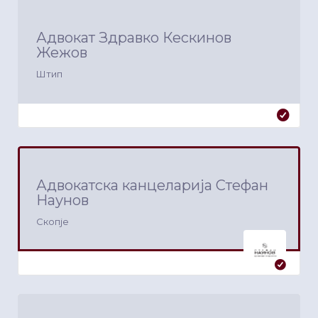
Адвокат Здравко Кескинов
Жежов
Штип
Адвокатска канцеларија Стефан
Наунов
Скопје