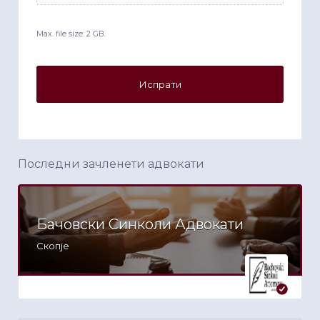
Max. file size: 2 GB.
Последни зачленети адвокати
Бачовски Синколи Адвокати
Скопје