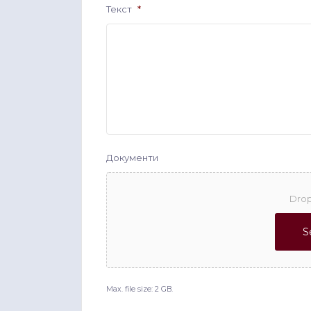
Текст
*
Документи
Drop
S
Max. file size: 2 GB.