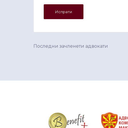
Последни зачленети адвокати
&nbsp