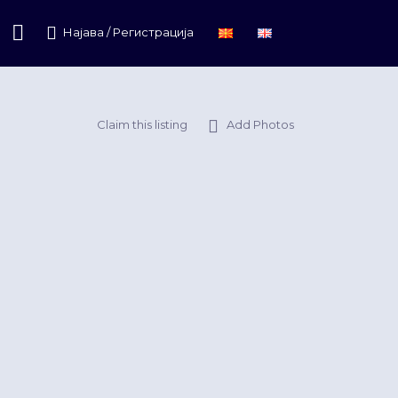
Најава / Регистрација
Claim this listing
Add Photos