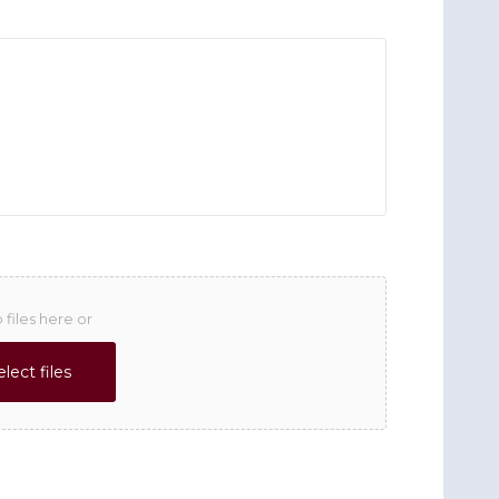
 files here or
elect files