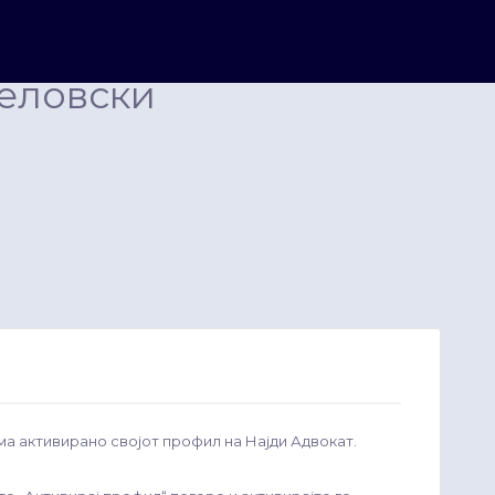
еловски
ма активирано својот профил на Најди Адвокат.