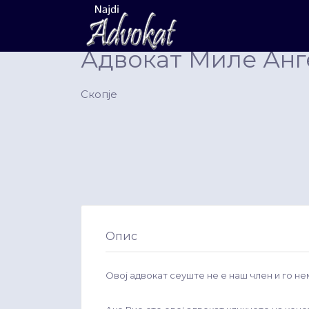
Search
for:
Адвокат Миле Анг
Скопје
Опис
Овој адвокат сеуште не е наш член и го не