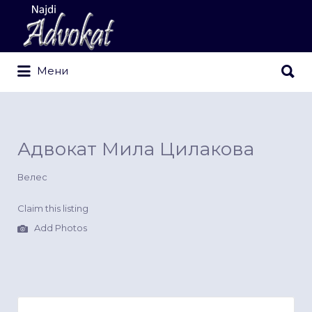
Search
for:
Search
Мени
for:
Адвокат Мила Цилакова
Велес
Claim this listing
Add Photos