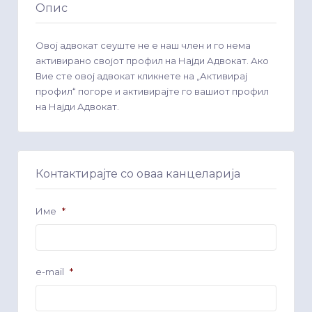
Опис
Овој адвокат сеуште не е наш член и го нема
активирано својот профил на Најди Адвокат. Ако
Вие сте овој адвокат кликнете на „Активирај
профил“ погоре и активирајте го вашиот профил
на Најди Адвокат.
Контактирајте со оваа канцеларија
Име
*
e-mail
*