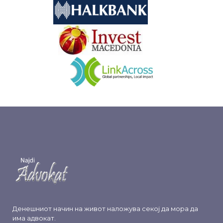
&nbsp
&nbsp
Денешниот начин на живот наложува секој да мора да
има адвокат.