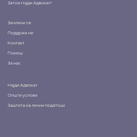
Затоа
Најди Адвокат
!
Зачлени се
Поддржи не
Контакт
Помош
За нас
Најди Адвокат
Општи услови
Заштита на лични податоци