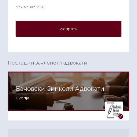
Max. file size: 2 GB.
Последни зачленети адвокати
Бачовски Синколи Адвокати
Скопје