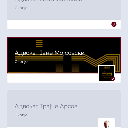
Скопје
Адвокат Јане Мојсовски
Скопје
Адвокат Трајче Арсов
Скопје