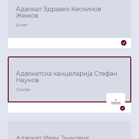
Адвокат Здравко Кескинов
Жежов
Штип
Адвокатска канцеларија Стефан
Наунов
Скопје
Адвокат Иван Јанковиќ