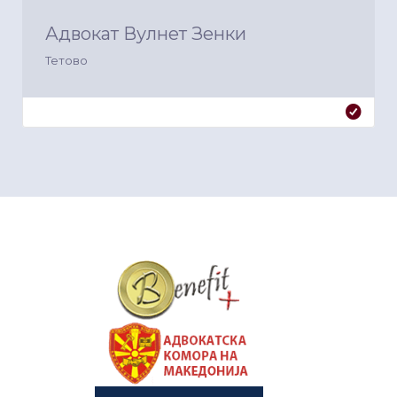
Адвокат Вулнет Зенки
Тетово
&nbsp
&nbsp