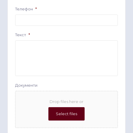
Телефон
*
Текст
*
Документи
Drop files here or
Select files