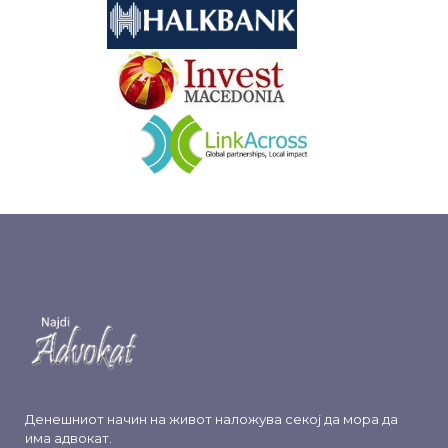
&nbsp
&nbsp
Денешниот начин на живот наложува секој да мора да
има адвокат.