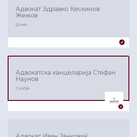
Адвокат Здравко Кескинов
Жежов
Штип
Адвокатска канцеларија Стефан
Наунов
Скопје
Адвокат Иван Јанковиќ