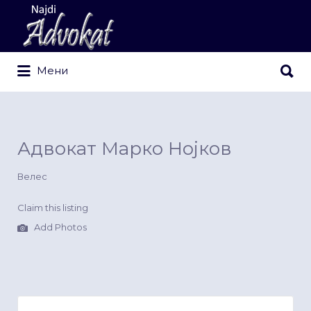
Search
for:
Search
Мени
for:
Адвокат Марко Нојков
Велес
Claim this listing
Add Photos