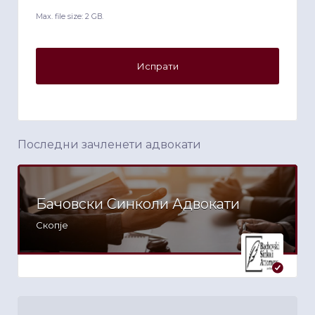
Max. file size: 2 GB.
Последни зачленети адвокати
Бачовски Синколи Адвокати
Скопје