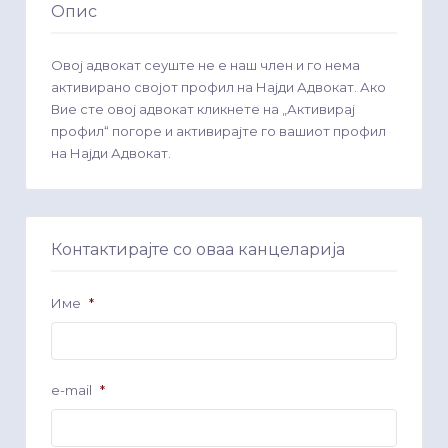
Опис
Овој адвокат сеуште не е наш член и го нема
активирано својот профил на Најди Адвокат. Ако
Вие сте овој адвокат кликнете на „Активирај
профил“ погоре и активирајте го вашиот профил
на Најди Адвокат.
Контактирајте со оваа канцеларија
Име
*
e-mail
*