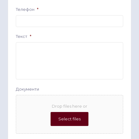
Телефон
*
Текст
*
Документи
Drop files here or
Select files