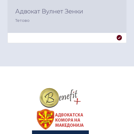
Адвокат Вулнет Зенки
Тетово
&nbsp
&nbsp