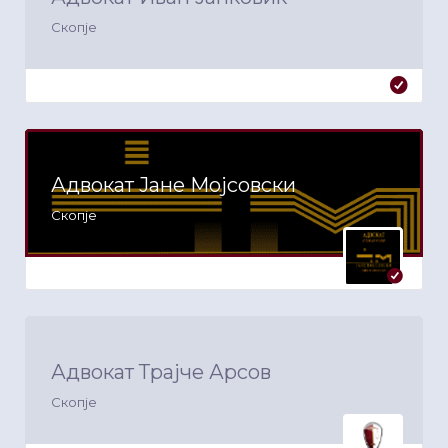
Скопје
Адвокат Јане Мојсовски
Скопје
Адвокат Трајче Арсов
Скопје