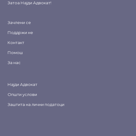
Затоа
Најди Адвокат
!
Зачлени се
Поддржи не
Контакт
Помош
За нас
Најди Адвокат
Општи услови
Заштита на лични податоци