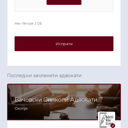
Max. file size: 2 GB.
Последни зачленети адвокати
Бачовски Синколи Адвокати
Скопје