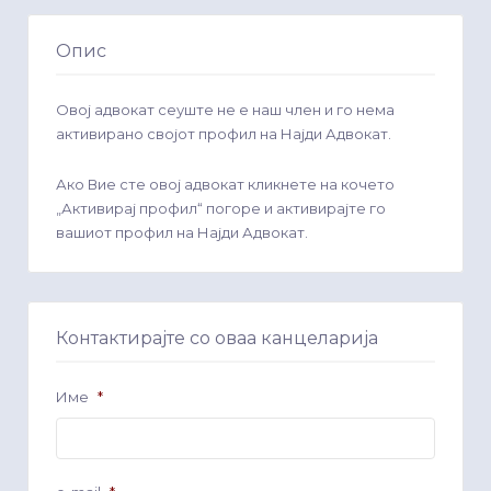
Опис
Овој адвокат сеуште не е наш член и го нема
активирано својот профил на Најди Адвокат.
Ако Вие сте овој адвокат кликнете на кочето
„Активирај профил“ погоре и активирајте го
вашиот профил на Најди Адвокат.
Контактирајте со оваа канцеларија
Име
*