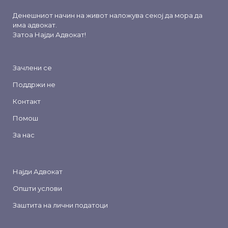
Денешниот начин на живот наложува секој да мора да
има адвокат.
Затоа
Најди Адвокат
!
Зачлени се
Поддржи не
Контакт
Помош
За нас
Најди Адвокат
Општи услови
Заштита на лични податоци