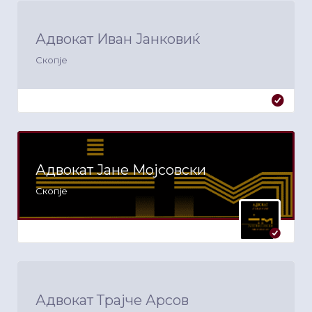
Адвокат Иван Јанковиќ
Скопје
Адвокат Јане Мојсовски
Скопје
Адвокат Трајче Арсов