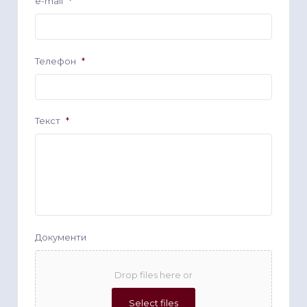
e-mail
*
Телефон
*
Текст
*
Документи
Drop files here or
Select files