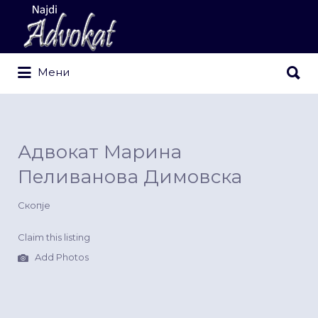
Search
for:
Search
Мени
for:
Адвокат Марина
Пеливанова Димовска
Скопје
Claim this listing
Add Photos