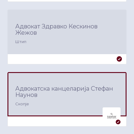
Адвокат Здравко Кескинов
Жежов
Штип
Адвокатска канцеларија Стефан
Наунов
Скопје