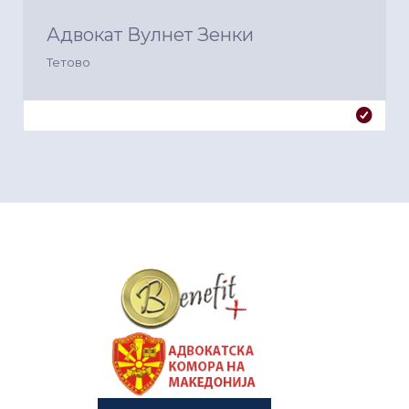
Адвокат Вулнет Зенки
Тетово
&nbsp
&nbsp