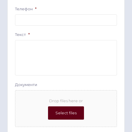
Телефон
*
Текст
*
Документи
Drop files here or
Select files