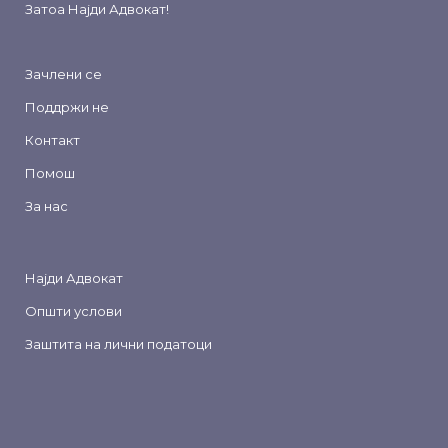
Затоа
Најди Адвокат
!
Зачлени се
Поддржи не
Контакт
Помош
За нас
Најди Адвокат
Општи услови
Заштита на лични податоци