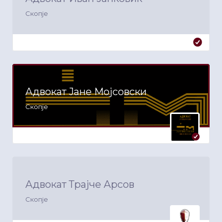
Скопје
Адвокат Јане Мојсовски
Скопје
Адвокат Трајче Арсов
Скопје