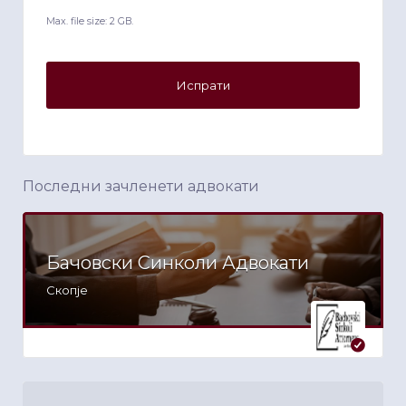
Max. file size: 2 GB.
Последни зачленети адвокати
Бачовски Синколи Адвокати
Скопје