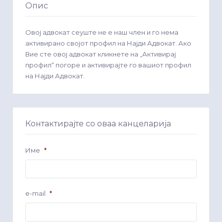
Опис
Овој адвокат сеуште не е наш член и го нема
активирано својот профил на Најди Адвокат. Ако
Вие сте овој адвокат кликнете на „Активирај
профил“ погоре и активирајте го вашиот профил
на Најди Адвокат.
Контактирајте со оваа канцеларија
Име
*
e-mail
*