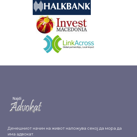
&nbsp
&nbsp
Денешниот начин на живот наложува секој да мора да
има адвокат.