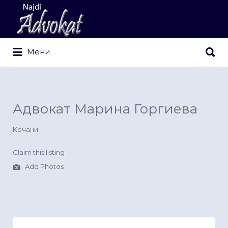
Search
for:
Search
Мени
for:
Адвокат Марина Горгиева
Кочани
Claim this listing
Add Photos