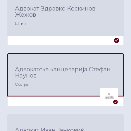
Адвокат Здравко Кескинов
Жежов
Штип
Адвокатска канцеларија Стефан
Наунов
Скопје
Адвокат Иван Јанковиќ