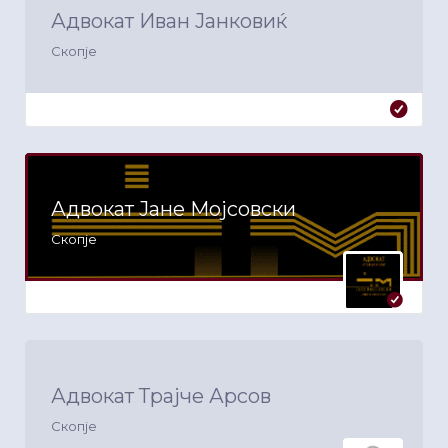
Адвокат Иван Јанковиќ
Скопје
Адвокат Јане Мојсовски
Скопје
Адвокат Трајче Арсов
Скопје