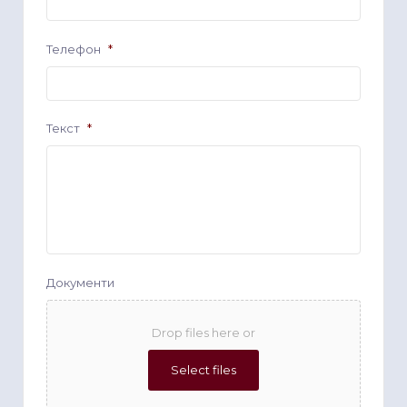
Телефон
*
Текст
*
Документи
Drop files here or
Select files