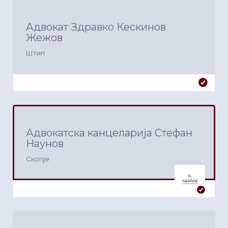
Адвокат Здравко Кескинов
Жежов
Штип
Адвокатска канцеларија Стефан
Наунов
Скопје