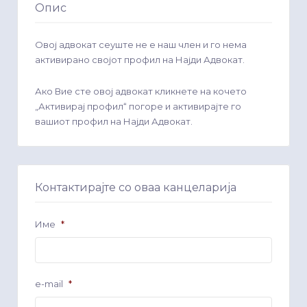
Опис
Овој адвокат сеуште не е наш член и го нема
активирано својот профил на Најди Адвокат.
Ако Вие сте овој адвокат кликнете на кочето
„Активирај профил“ погоре и активирајте го
вашиот профил на Најди Адвокат.
Контактирајте со оваа канцеларија
Име
*
e-mail
*