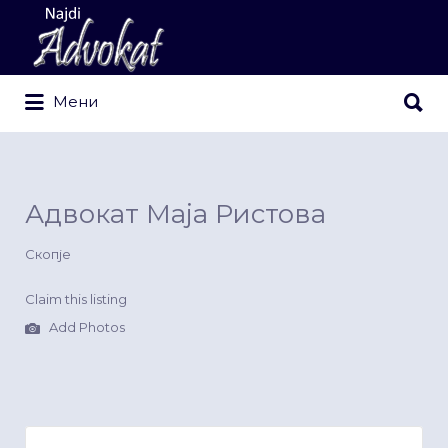
Search
for:
Search
Мени
for:
Адвокат Маја Ристова
Скопје
Claim this listing
Add Photos