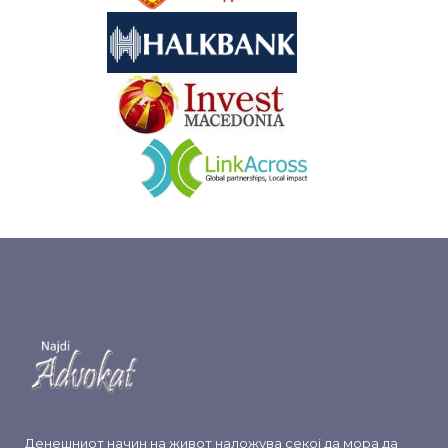
&nbsp
&nbsp
Денешниот начин на живот наложува секој да мора да