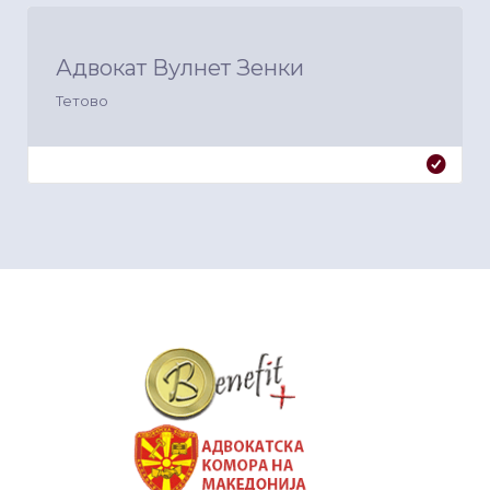
Адвокат Вулнет Зенки
Тетово
&nbsp
&nbsp