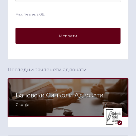
Max. file size: 2 GB.
Последни зачленети адвокати
Бачовски Синколи Адвокати
Скопје