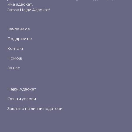
има адвокат.
Затоа
Најди Адвокат
!
Зачлени се
Поддржи не
Контакт
Помош
За нас
Најди Адвокат
Општи услови
Заштита на лични податоци