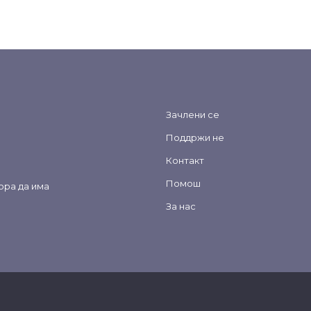
Зачлени се
Поддржи не
Контакт
Помош
ора да има
За нас