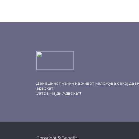
Денешниот начин на живот наложува секој да м
адвокат.
Затоа
Најди Адвокат
!
Copyright © Benefit+