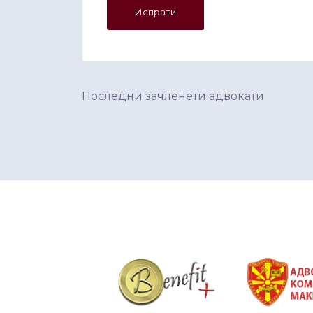
Последни зачленети адвокати
&nbsp