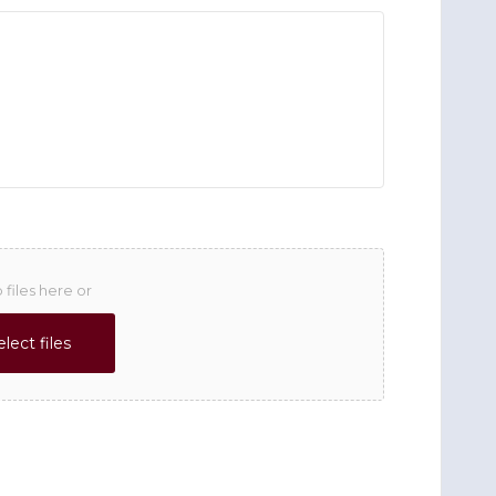
 files here or
elect files