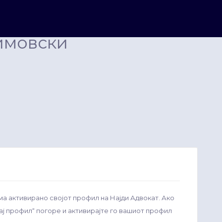
имовски
ма активирано својот профил на Најди Адвокат. Ако
рај профил“ погоре и активирајте го вашиот профил