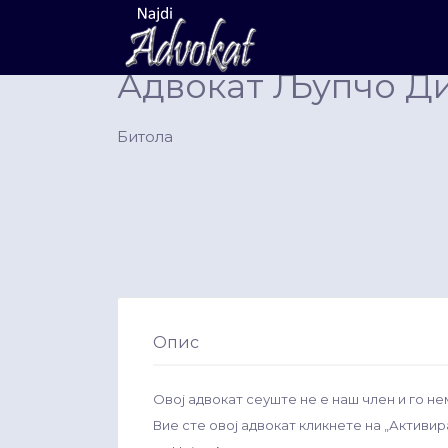
Search
for:
Адвокат Љупчо Д
Битола
Опис
Овој адвокат сеуште не е наш член и го не
Вие сте овој адвокат кликнете на „Активи