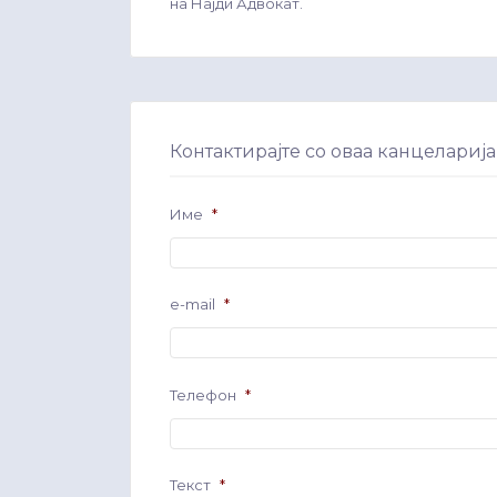
на Најди Адвокат.
Контактирајте со оваа канцеларија
Име
*
e-mail
*
Телефон
*
Текст
*