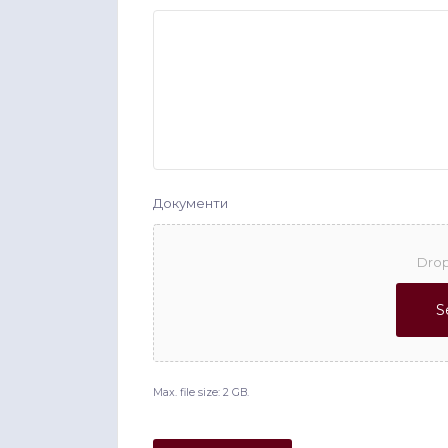
Документи
Drop
S
Max. file size: 2 GB.