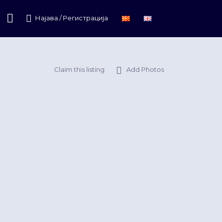
Најава / Регистрација
Claim this listing
Add Photos