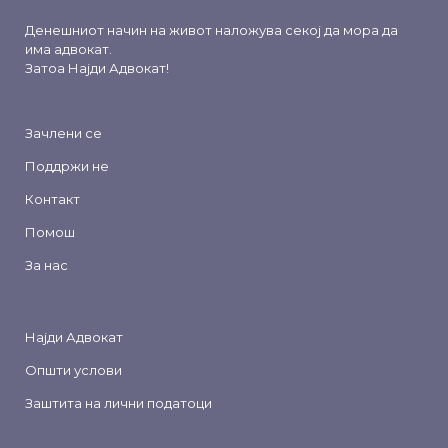
Денешниот начин на живот наложува секој да мора да
има адвокат.
Затоа
Најди Адвокат
!
Зачлени се
Поддржи не
Контакт
Помош
За нас
Најди Адвокат
Општи услови
Заштита на лични податоци