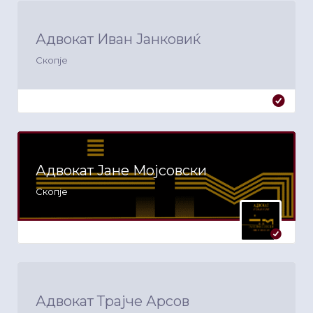
Адвокат Иван Јанковиќ
Скопје
Адвокат Јане Мојсовски
Скопје
Адвокат Трајче Арсов