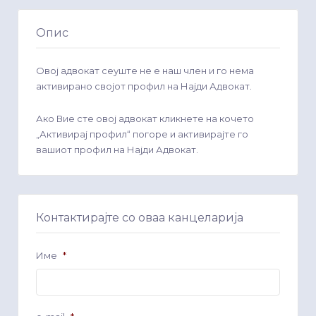
Опис
Овој адвокат сеуште не е наш член и го нема
активирано својот профил на Најди Адвокат.
Ако Вие сте овој адвокат кликнете на кочето
„Активирај профил“ погоре и активирајте го
вашиот профил на Најди Адвокат.
Контактирајте со оваа канцеларија
Име
*