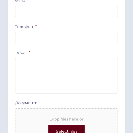
e-mail
*
Телефон
*
Текст
*
Документи
Drop files here or
Select files