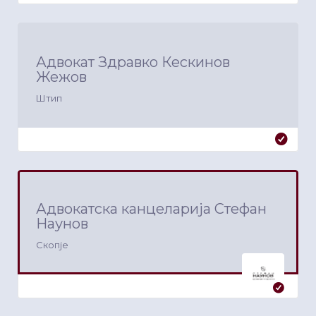
Адвокат Здравко Кескинов
Жежов
Штип
Адвокатска канцеларија Стефан
Наунов
Скопје