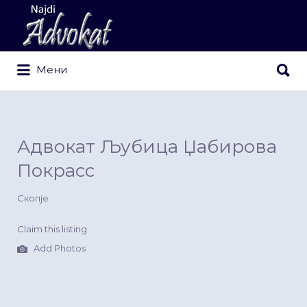
Search
for:
Search
Мени
for:
Адвокат Љубица Џабирова
Покрасс
Скопје
Claim this listing
Add Photos