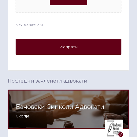
Max. file size: 2 GB.
Последни зачленети адвокати
Бачовски Синколи Адвокати
Скопје