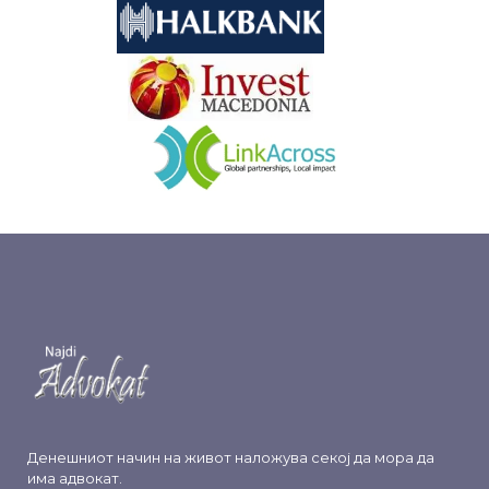
&nbsp
&nbsp
Денешниот начин на живот наложува секој да мора да
има адвокат.