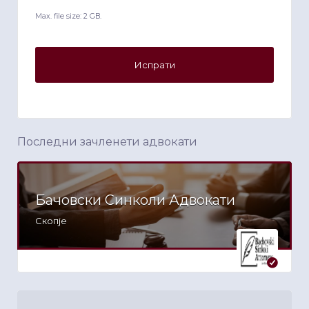
Max. file size: 2 GB.
Последни зачленети адвокати
Бачовски Синколи Адвокати
Скопје