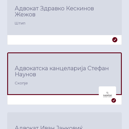
Адвокат Здравко Кескинов
Жежов
Штип
Адвокатска канцеларија Стефан
Наунов
Скопје
Адвокат Иван Јанковиќ