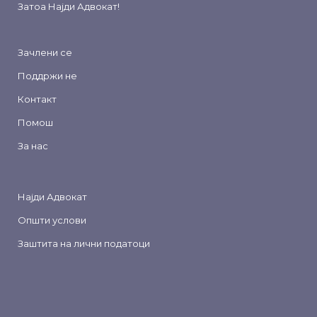
Затоа
Најди Адвокат
!
Зачлени се
Поддржи не
Контакт
Помош
За нас
Најди Адвокат
Општи услови
Заштита на лични податоци