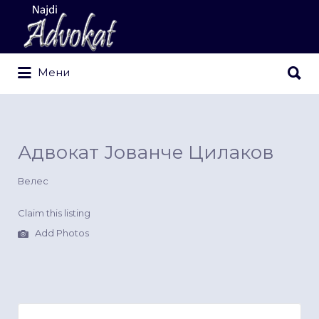
Search
for:
Search
Мени
for:
Адвокат Јованче Цилаков
Велес
Claim this listing
Add Photos