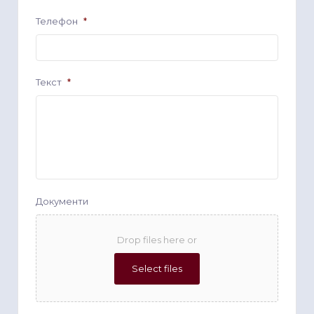
Телефон
*
Текст
*
Документи
Drop files here or
Select files