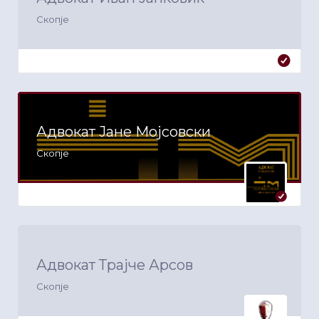
Скопје
Адвокат Јане Мојсовски
Скопје
Адвокат Трајче Арсов
Скопје