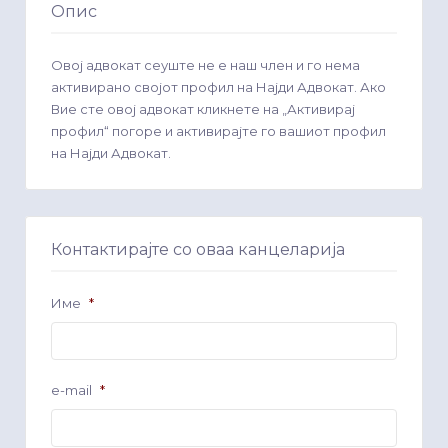
Опис
Овој адвокат сеуште не е наш член и го нема
активирано својот профил на Најди Адвокат. Ако
Вие сте овој адвокат кликнете на „Активирај
профил“ погоре и активирајте го вашиот профил
на Најди Адвокат.
Контактирајте со оваа канцеларија
Име
*
e-mail
*