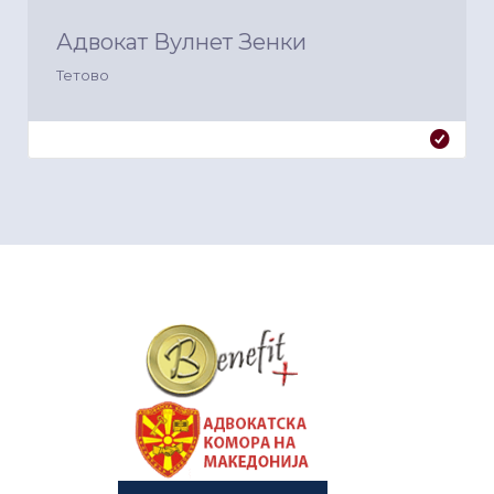
Адвокат Вулнет Зенки
Тетово
&nbsp
&nbsp