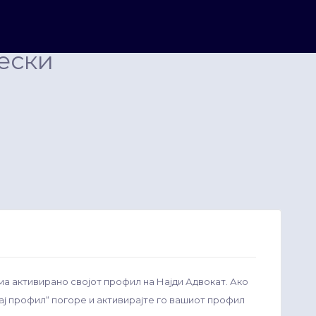
ески
ма активирано својот профил на Најди Адвокат. Ако
рај профил“ погоре и активирајте го вашиот профил