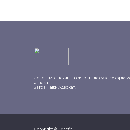
Денешниот начин на живот наложува секој да м
адвокат.
Затоа
Најди Адвокат
!
Copyright © Benefit+