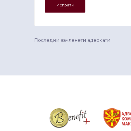
Последни зачленети адвокати
&nbsp