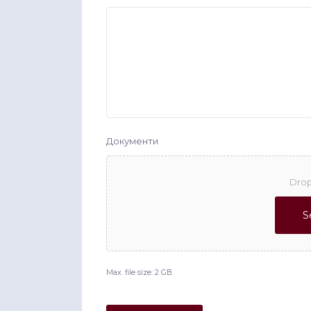
Документи
Drop
S
Max. file size: 2 GB.