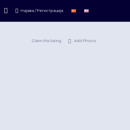
Најава / Регистрација
Claim this listing
Add Photos