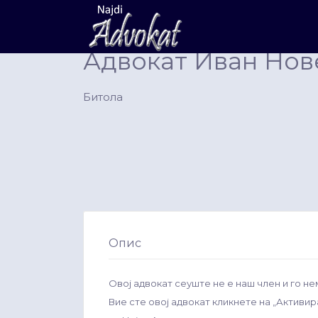
Search
for:
Адвокат Иван Нов
Битола
Опис
Овој адвокат сеуште не е наш член и го не
Вие сте овој адвокат кликнете на „Активи