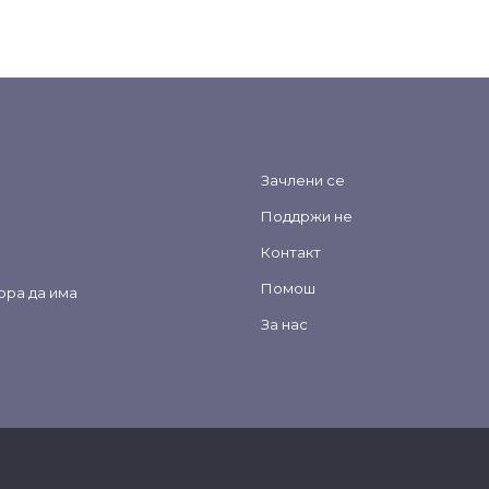
Зачлени се
Поддржи не
Контакт
Помош
ора да има
За нас