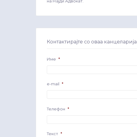
на Најди Адвокат.
Контактирајте со оваа канцеларија
Име
*
e-mail
*
Телефон
*
Текст
*