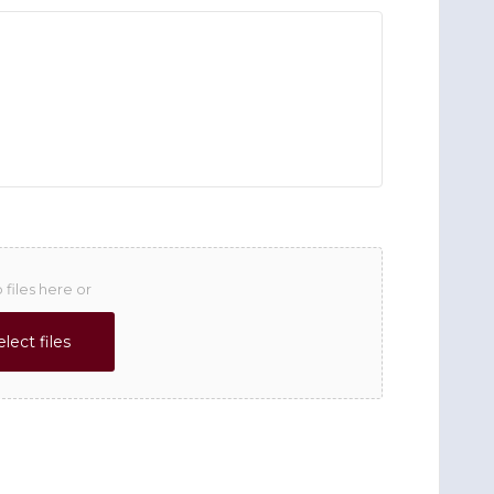
 files here or
elect files