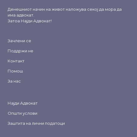
Денешниот начин на живот наложува секој да мора да
има адвокат.
Затоа
Најди Адвокат
!
Зачлени се
Поддржи не
Контакт
Помош
За нас
Најди Адвокат
Општи услови
Заштита на лични податоци