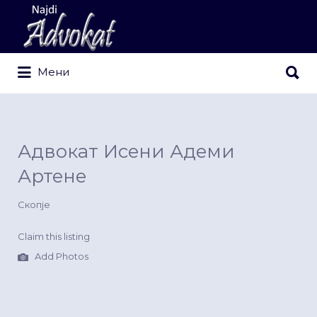
Search
for:
Search
Мени
for:
Адвокат Исени Адеми
Артене
Скопје
Claim this listing
Add Photos