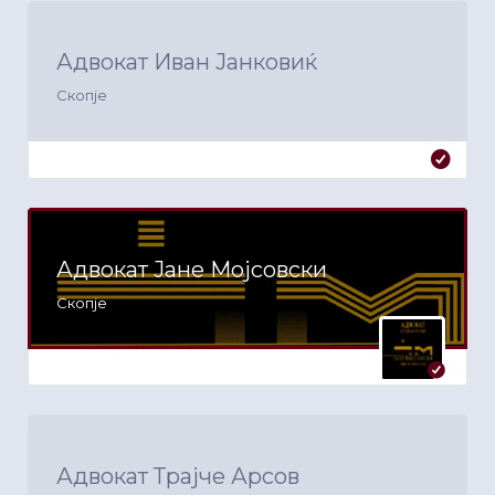
Адвокат Иван Јанковиќ
Скопје
Адвокат Јане Мојсовски
Скопје
Адвокат Трајче Арсов