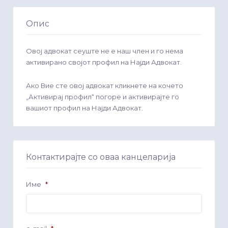
Опис
Овој адвокат сеуште не е наш член и го нема
активирано својот профил на Најди Адвокат.
Ако Вие сте овој адвокат кликнете на кочето
„Активирај профил“ погоре и активирајте го
вашиот профил на Најди Адвокат.
Контактирајте со оваа канцеларија
Име
*