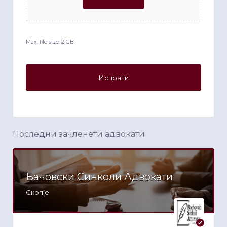
Max. file size: 2 GB.
Последни зачленети адвокати
Бачовски Синколи Адвокати
Скопје