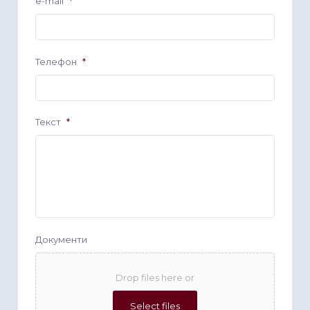
e-mail
*
Телефон
*
Текст
*
Документи
Drop files here or
Select files